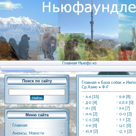
Главная Ньюфс-кз
Поиск по сайту
Главная
»
База собак
»
Импо
Ср.Азию
»
Ф-F
[15]
[8]
А-А
Б-В
[4]
[0]
Д-D
Е,Ё-Е
[0]
[7]
И-I
К-К
[2]
[2]
Н-N
О-О
Меню сайта
[16]
[2]
С-S
Т-Т
Главная
[0]
[0]
Х-H
Ц-C
[2]
[2]
Ю,Я
Q, V
Анонсы, Новости