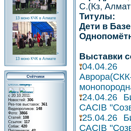
С.(Кз, Алма
>
Титулы:
13 моно КЧК в Алмате
Дети в Баз
Однопомётн
>
Выставки с
13 моно КЧК в Алмате
04.04.2
Аврора(
Счётчики
монопородн
24.04.26 Б
с 20.10.2011:
Новостей:
306
Рез-тов выставок:
361
CACIB "Созв
Видеороликов:
148
Фото:
3866
25.04.26 Б
Статей:
108
Ссылок:
117
CACIB "Созв
Собак:
420
Питомников:
42