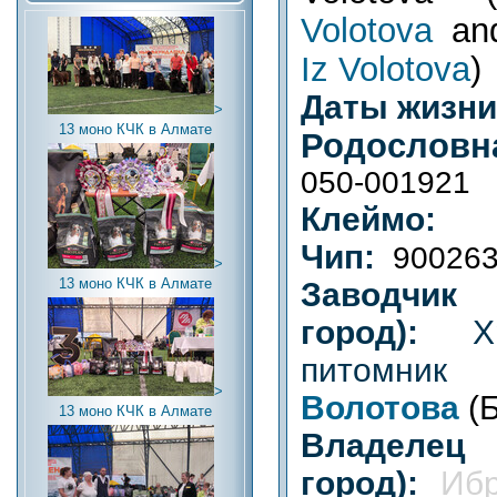
Volotova
an
Iz Volotova
)
Даты жизн
>
13 моно КЧК в Алмате
Родословн
050-001921
Клеймо:
Чип:
90026
>
13 моно КЧК в Алмате
Заводч
город):
Х
пит
>
Волотова
(Б
13 моно КЧК в Алмате
Владел
город):
Иб