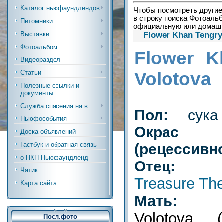
Каталог ньюфаундлендов
Чтобы посмотреть другие 
в строку поиска Фотоальб
Питомники
официальную или дома
Flower Khan Tengry
Выставки
Фотоальбом
Flower K
Видеораздел
Volotova
Статьи
Полезные ссылки и
документы
Служба спасения на в...
Пол:
сука
Ньюфособытия
Окрас
Доска объявлений
(рецессивн
Гастбук и обратная связь
о НКП Ньюфаундленд
Отец
Чатик
Treasure Th
Карта сайта
Мат
Volotova
(
Посл.фото