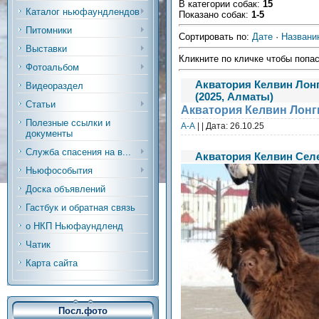
В категории собак
:
15
Каталог ньюфаундлендов
Показано собак
:
1-5
Питомники
Сортировать по
:
Дате
·
Названи
Выставки
Кликните по кличке чтобы попас
Фотоальбом
Акватория Келвин Лонги
Видеораздел
(2025, Алматы)
Статьи
Акватория Келвин Лонги
Полезные ссылки и
А-А
| | Дата:
26.10.25
документы
Служба спасения на в...
Акватория Келвин Селе
Ньюфособытия
Доска объявлений
Гастбук и обратная связь
о НКП Ньюфаундленд
Чатик
Карта сайта
Посл.фото