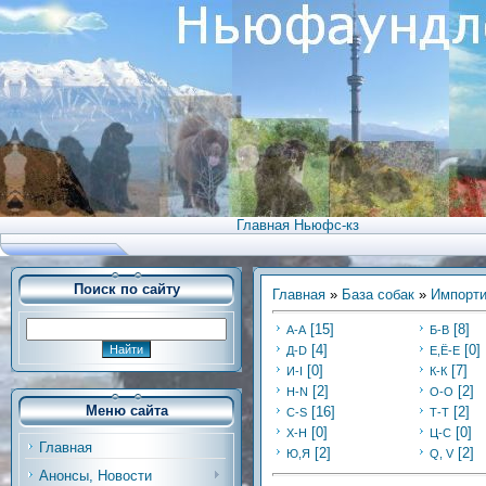
Главная Ньюфс-кз
Поиск по сайту
Главная
»
База собак
»
Импорти
[15]
[8]
А-А
Б-В
[4]
[0]
Д-D
Е,Ё-Е
[0]
[7]
И-I
К-К
[2]
[2]
Н-N
О-О
Меню сайта
[16]
[2]
С-S
Т-Т
[0]
[0]
Х-H
Ц-C
Главная
[2]
[2]
Ю,Я
Q, V
Анонсы, Новости