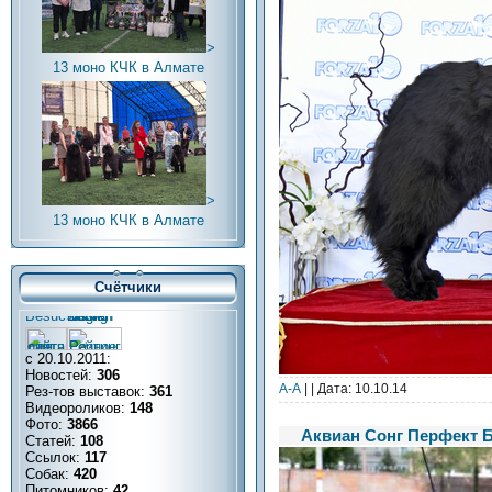
>
13 моно КЧК в Алмате
>
13 моно КЧК в Алмате
Счётчики
с 20.10.2011:
Новостей:
306
А-А
| | Дата:
10.10.14
Рез-тов выставок:
361
Видеороликов:
148
Фото:
3866
Аквиан Сонг Перфект Б
Статей:
108
Ссылок:
117
Собак:
420
Питомников:
42