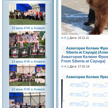
>
13 моно КЧК в Алмате
А-А
| | Дата:
10.11.11
Акватория Келвин Фром
Siberia at Cayuga) (Алм
Акватория Келвин Фром 
>
From Siberia at Cayuga)
13 моно КЧК в Алмате
А-А
| | Дата:
27.02.19
Акватория Келвин Ярки
>
13 моно КЧК в Алмате