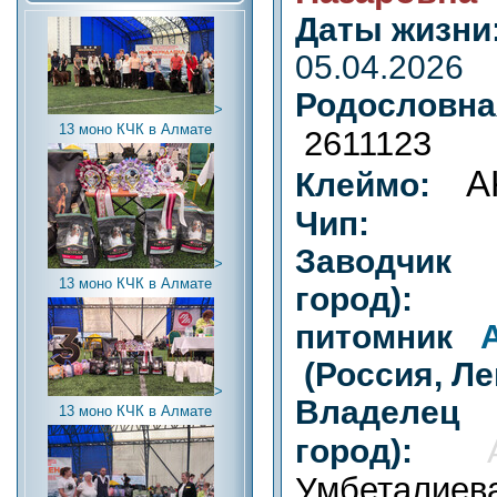
Даты жизн
05.04.2026
Родословн
>
13 моно КЧК в Алмате
2611123
A
Клеймо:
Чип:
Заводч
>
13 моно КЧК в Алмате
город):
В
питомник
(Россия, Ле
>
Владел
13 моно КЧК в Алмате
город):
Умбеталиев