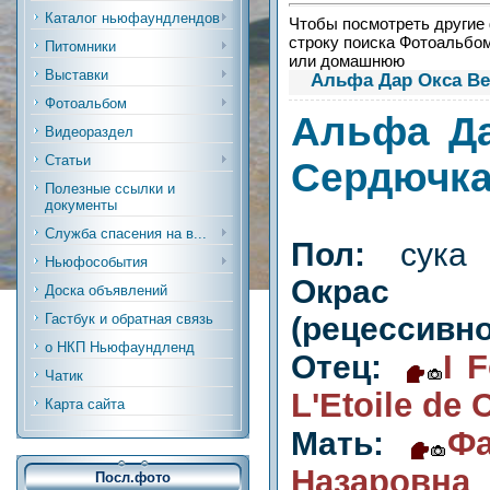
Каталог ньюфаундлендов
Чтобы посмотреть другие ф
строку поиска Фотоальбо
Питомники
или домашнюю
Выставки
Альфа Дар Окса Ве
Фотоальбом
А
льфа Да
Видеораздел
Статьи
Сердючк
Полезные ссылки и
документы
Служба спасения на в...
Пол:
сука
Ньюфособытия
Окрас
Доска объявлений
(рецессивн
Гастбук и обратная связь
о НКП Ньюфаундленд
I 
Отец:
Чатик
L'Etoile de 
Карта сайта
Фа
Мать:
Назаровна
Посл.фото