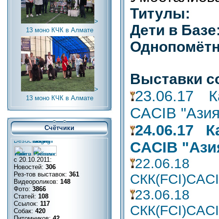
Титулы:
>
Дети в Базе
13 моно КЧК в Алмате
Однопомётн
Выставки с
>
23.06.17 К
13 моно КЧК в Алмате
CACIB "Азия
24.06.17 К
Счётчики
CACIB "Ази
22.06.
с 20.10.2011:
Новостей:
306
Рез-тов выставок:
361
СКК(FCI)CACI
Видеороликов:
148
Фото:
3866
23.06.
Статей:
108
Ссылок:
117
СКК(FCI)CACI
Собак:
420
Питомников:
42