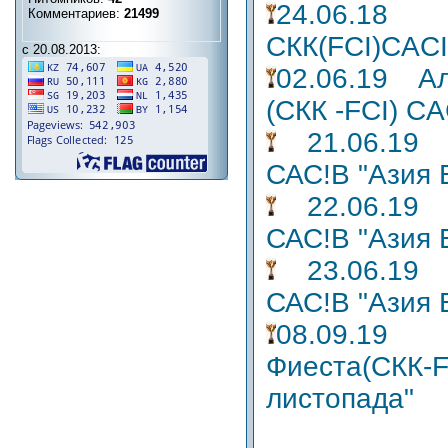
24.06.
Комментариев:
21499
СКК(FCI)CACI
с 20.08.2013:
02.06.19 
(СКК -FCI) C
21.06.19 К
САС!В "Азия 
22.06.19 К
САС!В "Азия 
23.06.19 К
САС!В "Азия 
08.09.1
Фиеста(СКК-F
листопада"