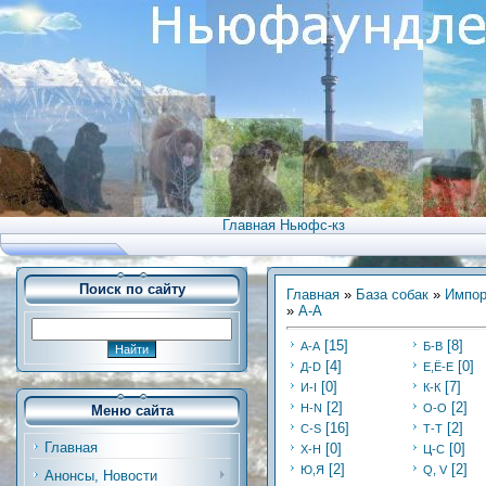
Главная Ньюфс-кз
Поиск по сайту
Главная
»
База собак
»
Импор
»
А-А
[15]
[8]
А-А
Б-В
[4]
[0]
Д-D
Е,Ё-Е
[0]
[7]
И-I
К-К
[2]
[2]
Н-N
О-О
Меню сайта
[16]
[2]
С-S
Т-Т
Главная
[0]
[0]
Х-H
Ц-C
[2]
[2]
Ю,Я
Q, V
Анонсы, Новости