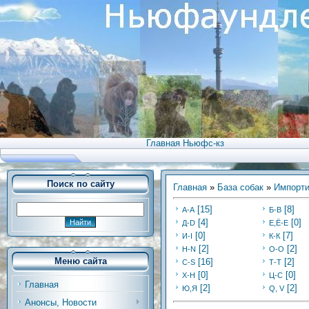
Главная Ньюфс-кз
Поиск по сайту
Главная
»
База собак
»
Импорти
[15]
[8]
А-А
Б-В
[4]
[0]
Д-D
Е,Ё-Е
[0]
[7]
И-I
К-К
[2]
[2]
Н-N
О-О
Меню сайта
[16]
[2]
С-S
Т-Т
[0]
[0]
Х-H
Ц-C
Главная
[2]
[2]
Ю,Я
Q, V
Анонсы, Новости