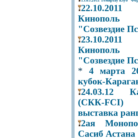
15.05.2011 Темиртау клуб "Фо
22.10.201
Кинополь 
"Созвездие Пс
23.10.201
Кинополь 
"Созвездие Пс
*
4 марта 2
кубок-Карага
24.03.12 К
(СКК-FCI)
выставка ран
2ая Монопо
Сасиб Астана 