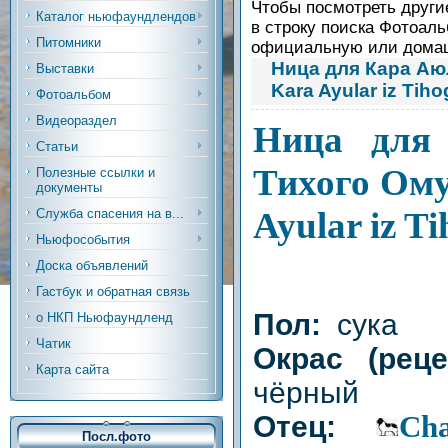
Чтобы посмотреть другие
Каталог ньюфаундлендов
в строку поиска Фотоаль
Питомники
официальную или дом
Ница для Кара Аюл
Выставки
Kara Ayular iz Tih
Фотоальбом
Видеораздел
Ница для
Статьи
Тихого Ому
Полезные ссылки и
документы
Ayular iz T
Служба спасения на в...
Ньюфособытия
Доска объявлений
Гастбук и обратная связь
Пол:
сука
о НКП Ньюфаундленд
Чатик
Окрас (рец
Карта сайта
чёрный
Отец:
Cha
Посл.фото