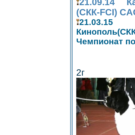
21.09.14 К
(СКК-FCI) CA
21.03.1
Кинополь(
Чемпионат п
2г