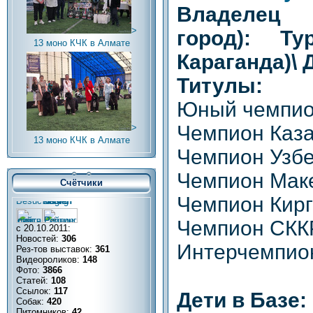
Владел
>
город):
Ту
13 моно КЧК в Алмате
Караганда)\ 
Титулы:
Юный чемпио
Чемпион Каз
>
13 моно КЧК в Алмате
Чемпион Узбе
Чемпион Мак
Счётчики
Чемпион Кирг
Чемпион СКК
с 20.10.2011:
Новостей:
306
Интерчемпио
Рез-тов выставок:
361
Видеороликов:
148
Фото:
3866
Статей:
108
Ссылок:
117
Дети в Базе:
Собак:
420
Питомников:
42