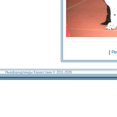
[
Ре
Ньюфаундленды Казахстана © 2011-2026