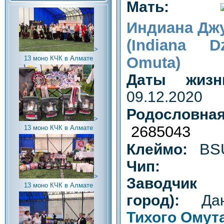
Мать:
Индиана Джу
(Indiana 
>
Omuta)
13 моно КЧК в Алмате
Даты жиз
09.12.2020
Родослов
>
2685043
13 моно КЧК в Алмате
BS
Клеймо:
Чип:
>
Заводч
13 моно КЧК в Алмате
город):
Дан
Тихого Омут