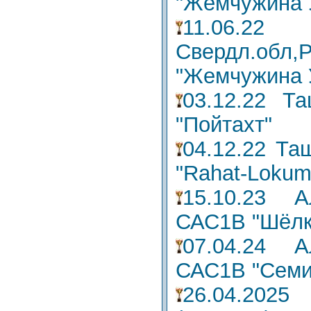
"Жемчужина 
11.06.
Свердл.обл,
"Жемчужина 
03.12.22 Т
"Пойтахт"
04.12.22 Та
"Rahat-Lokum
15.10.23 А
САС1В "Шёлк
07.04.24 А
САС1В "Семи
26.04.202