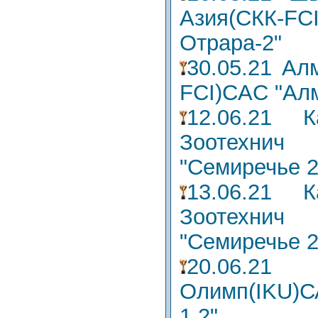
Азия(СКК-
Отрара-2"
30.05.21 Ал
FCI)CAC "Алм
12.06.21 
Зоотехн
"Семиречье 2
13.06.21 
Зоотехн
"Семиречье 2
20.06.2
Олимп(IKU)
1,2"