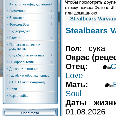
Чтобы посмотреть другие
Каталог ньюфаундлендов
строку поиска Фотоальб
Питомники
или домашнюю
Stealbears Varvar
Выставки
Фотоальбом
Stealbears V
Видеораздел
Статьи
Полезные ссылки и
сука
Пол:
документы
Окрас (реце
Служба спасения на в...
Ньюфособытия
Отец:
C
Доска объявлений
Love
Гастбук и обратная связь
Мать:
о НКП Ньюфаундленд
Чатик
Soul
Карта сайта
Даты жи
01.08.2026
Посл.фото