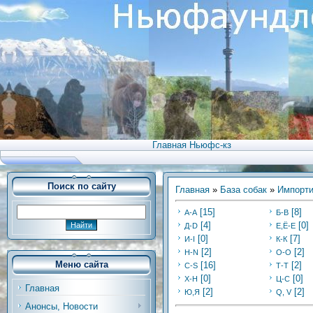
Главная Ньюфс-кз
Поиск по сайту
Главная
»
База собак
»
Импорти
[15]
[8]
А-А
Б-В
[4]
[0]
Д-D
Е,Ё-Е
[0]
[7]
И-I
К-К
[2]
[2]
Н-N
О-О
Меню сайта
[16]
[2]
С-S
Т-Т
[0]
[0]
Х-H
Ц-C
Главная
[2]
[2]
Ю,Я
Q, V
Анонсы, Новости