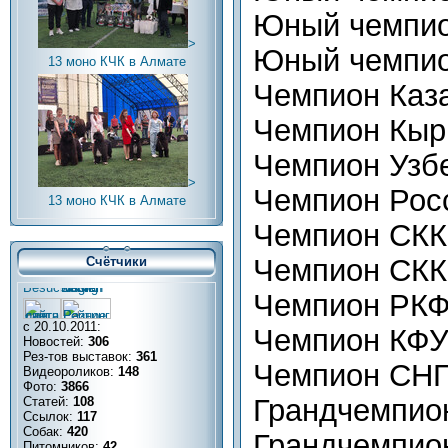
Юный чемпио
>
Юный чемпио
13 моно КЧК в Алмате
Чемпион Каз
Чемпион Кыр
Чемпион Узб
>
Чемпион Рос
13 моно КЧК в Алмате
Чемпион СКК
Чемпион СК
Счётчики
Чемпион РК
с 20.10.2011:
Чемпион КФ
Новостей:
306
Рез-тов выставок:
361
Чемпион СН
Видеороликов:
148
Фото:
3866
Грандчемпио
Статей:
108
Ссылок:
117
Собак:
420
Грандчемпио
Питомников:
42