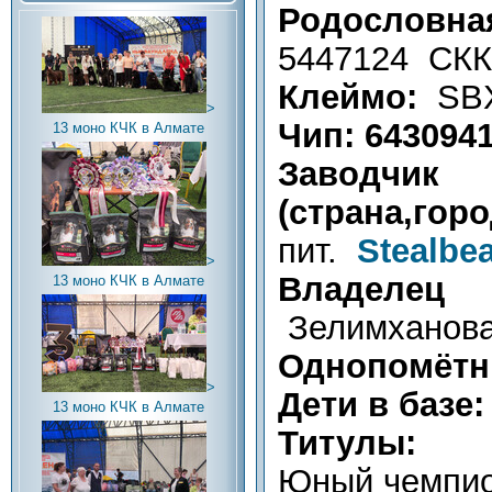
Родослов
5447124 СКК
Клеймо:
SB
>
Чип: 643094
13 моно КЧК в Алмате
Заводчик
(страна,го
пит.
Stealbe
>
Владелец 
13 моно КЧК в Алмате
Зелимханова
Однопомётни
>
Дети в базе:
13 моно КЧК в Алмате
Титулы:
Юный чемпио