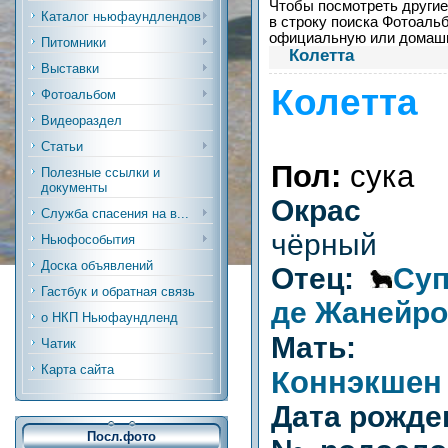
Чтобы посмотреть другие 
Каталог ньюфаундлендов
в строку поиска Фотоальб
официальную или дома
Питомники
Колетта
Выставки
Колетта
Фотоальбом
Видеораздел
Статьи
Пол:
сука
Полезные ссылки и
документы
Окрас (р
Служба спасения на в...
чёрный
Ньюфособытия
Доска объявлений
Отец:
Су
Гастбук и обратная связь
де Жанейро
о НКП Ньюфаундленд
Мат
Чатик
Карта сайта
Коннэкшен 
Дата рожде
Посл.фото