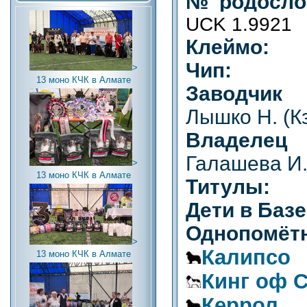
№ родослов
UCK 1.9921
Клеймо:
Чип:
>
13 моно КЧК в Алмате
Заводчик 
Лышко Н. (К
Владелец (
Галашева И.
>
13 моно КЧК в Алмате
Титулы:
Дети в Базе
Однопомётн
>
Калипсо
13 моно КЧК в Алмате
Кинг оф 
Керрол