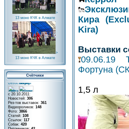
Эксклюз
>
Кира (Excl
13 моно КЧК в Алмате
Kira)
Выставки с
>
09.06.19
13 моно КЧК в Алмате
Фортуна (СК
Счётчики
1,5 л
с 20.10.2011:
Новостей:
306
Рез-тов выставок:
361
Видеороликов:
148
Фото:
3866
Статей:
108
Ссылок:
117
Собак:
420
Питомников:
42