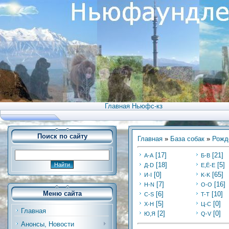
Главная Ньюфс-кз
Поиск по сайту
Главная
»
База собак
»
Рожд
[17]
[21]
А-А
Б-В
[18]
[5]
Д-D
Е,Ё-Е
[0]
[65]
И-I
K-K
[7]
[16]
Н-N
O-O
Меню сайта
[6]
[10]
C-S
T-T
[5]
[0]
Х-H
Ц-C
Главная
[2]
[0]
Ю,Я
Q-V
Анонсы, Новости