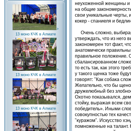
неухоженной женщины и 
на общие закономерности
свои уникальные черты, и,
кокер - спаниеля и бедли
>
Очень сложно, выбирая 
13 моно КЧК в Алмате
утверждать, что из него 
закономерен тот факт, чт
анатомически правильный
правильное положение. С
сбалансированном сложен
то есть так, как этого тр
>
у такого щенка тоже буд
13 моно КЧК в Алмате
говорят: "Как собака слож
Желательно, что бы щен
дружелюбный без злобнос
Охотно показывался, де
стойку, выражая всем сво
>
13 моно КЧК в Алмате
победитель». Иными слов
совокупностью тех качес
"куражом". Искусство хэнд
помноженные на талант. 