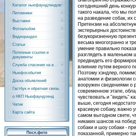
Каталог ньюфаундлендов
сегодняшний день конкур
такого накала, что мы п
Питомники
на разведение собак, их
Выставки
Претензии на абсолютну
Фотоальбом
экстерьерных достоинств
безукоризненную презент
Видеораздел
весьма многогранно и тре
Статьи
умение правильно показат
Полезные ссылки и
разглядеть в маленьком 
документы
предвидеть его формиров
Служба спасения на в...
влияние путем верного п
Поэтому хэндлер, помимо
Ньюфособытия
анатомии и физиологии с
Доска объявлений
вооружен сведениями о р
Гастбук и обратная связь
современном этапе, обла
о НКП Ньюфаундленд
чувствовать и "видеть" к
выше, сегодня недостато
Чатик
красивую собаку, важно у
Карта сайта
самом выгодном свете, ч
никаких шансов на побед
собаки и шоу собаки - пр
Посл.фото
показанной, примерно так