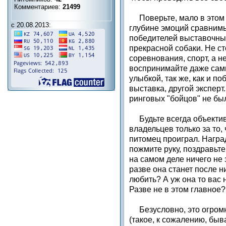
Комментариев:
21499
Поверьте, мало в этом 
с 20.08.2013:
глубине эмоций сравнимы
победителей выставочны
прекрасной собаки. Не ст
соревнования, спорт, а н
воспринимайте даже сам
улыбкой, так же, как и по
выставка, другой эксперт
ринговых "бойцов" не был
Будьте всегда объективн
владельцев только за то,
питомец проиграл. Награ
пожмите руку, поздравьте
на самом деле ничего не 
разве она станет после н
любить? А уж она то вас 
Разве не в этом главное?
Безусловно, это огромн
(такое, к сожалению, быва