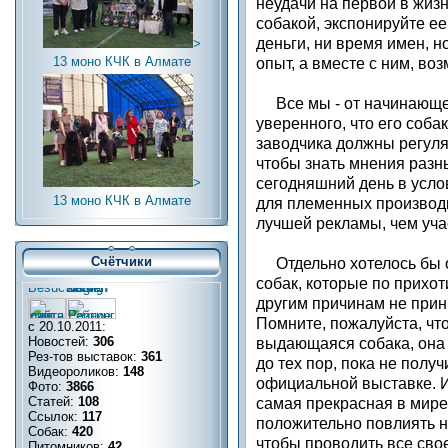
неудачи на первой в жиз
собакой, экспонируйте ее
деньги, ни время имен, н
>
13 моно КЧК в Алмате
опыт, а вместе с ним, воз
Все мы - от начинающег
уверенного, что его соба
заводчика должны регуля
чтобы знать мнения разны
>
сегодняшний день в усло
13 моно КЧК в Алмате
для племенных производи
лучшей рекламы, чем уча
Счётчики
Отдельно хотелось бы о
собак, которые по прихот
другим причинам не прин
Помните, пожалуйста, чт
с 20.10.2011:
Новостей:
306
выдающаяся собака, она 
Рез-тов выставок:
361
до тех пор, пока не полу
Видеороликов:
148
официальной выставке. И
Фото:
3866
Статей:
108
самая прекрасная в мире
Ссылок:
117
положительно повлиять н
Собак:
420
чтобы проводить все сво
Питомников:
42