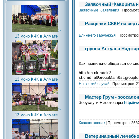
Заявочный Фаворита н
Заявочные. Заявления
| Просмот
Расценки СККР на сер
>
Ближнего зарубежья
| Просмотро
13 моно КЧК в Алмате
группа Антуана Наджа
Как правильно общаться со св
http://m.ok.ru/dk?
>
st.cmd=altGroupMain&st.group
13 моно КЧК в Алмате
На всякий случай
| Просмотров: 
Мастер Грум - зоосалон
Зооуслуги + зоотовары
http://w
>
13 моно КЧК в Алмате
Казахстанские
| Просмотров: 258
Ветеринарный лечебно