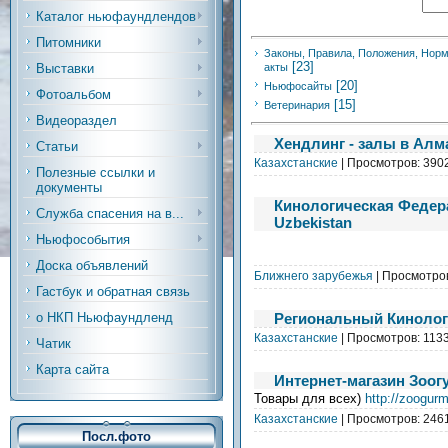
Каталог ньюфаундлендов
Питомники
Законы, Правила, Положения, Нор
[23]
акты
Выставки
[20]
Ньюфосайты
Фотоальбом
[15]
Ветеринария
Видеораздел
Хендлинг - залы в Ал
Статьи
Казахстанские
| Просмотров: 390
Полезные ссылки и
документы
Кинологическая Федера
Служба спасения на в...
Uzbekistan
Ньюфособытия
Доска объявлений
Ближнего зарубежья
| Просмотро
Гастбук и обратная связь
Региональный Кинолог
о НКП Ньюфаундленд
Казахстанские
| Просмотров: 113
Чатик
Карта сайта
Интернет-магазин Зоог
Товары для всех)
http://zoogur
Казахстанские
| Просмотров: 246
Посл.фото