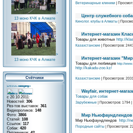
Ветеринарные клиники
| Просмот
>
Центр служебного со
13 моно КЧК в Алмате
Кинолог. клубы в Алматы
| Просмо
Интернет-магазин Клас
Товары для животных
http://kl
Казахстанские
| Просмотров: 244
>
Интернет-магазин "Мир
13 моно КЧК в Алмате
Товары для любимцев
http://www
http://kakadu-zoo.kz/
Счётчики
Казахстанские
| Просмотров: 203
Wayfair, интернет-магаз
Товары для собак
с 20.10.2011:
Новостей:
306
Зарубежные
| Просмотров: 1794
|
Рез-тов выставок:
361
Видеороликов:
148
Мир Ньюфаундлендов
Фото:
3866
Статей:
108
Мир Ньюфаундлендов
http://n
Ссылок:
117
Породные сайты
| Просмотров: 
Собак:
420
Питомников:
42