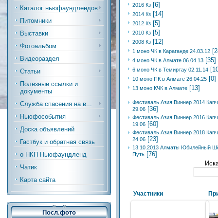
[6]
2016 Кз
Каталог ньюфаундлендов
[14]
2014 Кз
Питомники
[5]
2012 Кз
[5]
Выставки
2010 Кз
[12]
2008 Кз
Фотоальбом
[2
1 моно ЧК в Караганде 24.03.12
Видеораздел
[35]
4 моно ЧК в Алмате 06.04.13
[1
6 моно ЧК в Темиртау 02.11.14
Статьи
[0]
10 моно ПК в Алмате 26.04.25
Полезные ссылки и
[13]
13 моно КЧК в Алмате
документы
Фестиваль Азия Виннер 2014 Капч
Служба спасения на в...
[36]
29.06
Ньюфособытия
Фестиваль Азия Виннер 2016 Капч
[60]
19.06
Доска объявлений
Фестиваль Азия Виннер 2018 Капч
[23]
24.06
Гастбук и обратная связь
13.10.2013 Алматы Юбилейный Ш
[76]
о НКП Ньюфаундленд
Путь
Иск
Чатик
Карта сайта
Участники
Пр
Посл.фото