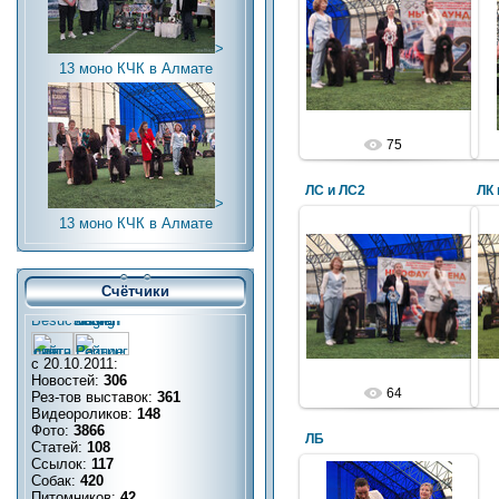
>
13 моно КЧК в Алмате
75
ЛС и ЛС2
ЛК 
>
13 моно КЧК в Алмате
Счётчики
с 20.10.2011:
Новостей:
306
64
Рез-тов выставок:
361
Видеороликов:
148
Фото:
3866
ЛБ
Статей:
108
Ссылок:
117
Собак:
420
Питомников:
42