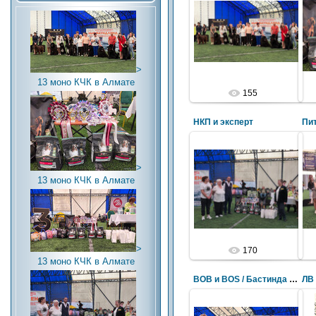
>
13 моно КЧК в Алмате
155
НКП и эксперт
Пи
>
13 моно КЧК в Алмате
>
170
13 моно КЧК в Алмате
BOB и BOS / Бастинда и Бернар
ЛВ