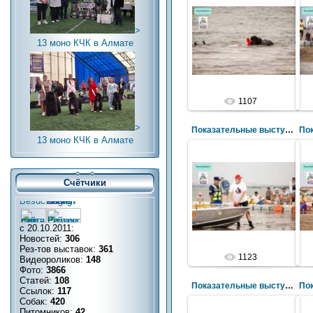
>
13 моно КЧК в Алмате
1107
>
Показательные выступления по ССВ
13 моно КЧК в Алмате
Счётчики
с 20.10.2011:
Новостей:
306
Рез-тов выставок:
361
1123
Видеороликов:
148
Фото:
3866
Статей:
108
Показательные выступления по ССВ
Ссылок:
117
Собак:
420
Питомников:
42