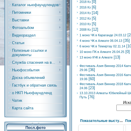
[0]
2018 Кз
Каталог ньюфаундлендов
[6]
2016 Кз
Питомники
[14]
2014 Кз
[5]
2012 Кз
Выставки
[5]
2010 Кз
Фотоальбом
[12]
2008 Кз
[2
Видеораздел
1 моно ЧК в Караганде 24.03.12
[35]
4 моно ЧК в Алмате 06.04.13
Статьи
[1
6 моно ЧК в Темиртау 02.11.14
Полезные ссылки и
[0]
10 моно ПК в Алмате 26.04.25
документы
[13]
13 моно КЧК в Алмате
Служба спасения на в...
Фестиваль Азия Виннер 2014 Капч
[36]
Ньюфособытия
29.06
Фестиваль Азия Виннер 2016 Капч
Доска объявлений
[60]
19.06
Фестиваль Азия Виннер 2018 Капч
Гастбук и обратная связь
[23]
24.06
о НКП Ньюфаундленд
13.10.2013 Алматы Юбилейный Ш
[76]
Путь
Чатик
Иск
Карта сайта
Показательные выступления по ССВ
Посл.фото