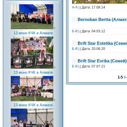
А-А
| | Дата:
17.08.14
Bernoban Bertta (Алма
>
Б-В
| | Дата:
04.03.12
13 моно КЧК в Алмате
Brift Star Estetika (Семе
Б-В
| | Дата:
20.06.20
Brift Star Evrika (Семей)
Б-В
| | Дата:
07.07.21
>
13 моно КЧК в Алмате
1-5
6
>
13 моно КЧК в Алмате