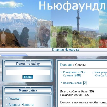
Главная Ньюфс-кз
Поиск по сайту
Главная
»
Собаки
Рождённые в КЗ и
Импортир
[248]
Ср.Азии
КЗ и Ср.А
[2]
Промеры собак
Меню сайта
Всего собак в базе
:
392
Показано собак
:
1-5
Главная
Кликните по кличке чтобы попас
Анонсы, Новости