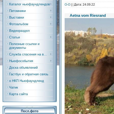
Каталог ньюфаундлендов
O-O
| | Дата:
24.09.22
Питомники
Aetna vom Riesrand
Выставки
Фотоальбом
Видеораздел
Статьи
Полезные ссылки и
документы
Служба спасения на в...
Ньюфособытия
Доска объявлений
Гастбук и обратная связь
о НКП Ньюфаундленд
Чатик
Карта сайта
Посл.фото