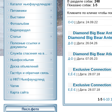
В разделе собак
:
248
Каталог ньюфаундлендов
Показано собак
:
1-5
Питомники
Кликните по кличке чтобы по
Выставки
O-O
| | Дата:
24.09.22
Фотоальбом
Видеораздел
Diamond Big Bear Ant
Статьи
Diamond Big Bear Ante
Полезные ссылки и
Д-D
| | Дата:
26.04.26
документы
Служба спасения на в...
Diamond Big Bear Atl
Д-D
| | Дата:
07.05.23
Ньюфособытия
Доска объявлений
Exclusive Connection 
Гастбук и обратная связь
Е,Ё-Е
| | Дата:
28.07.18
о НКП Ньюфаундленд
Exclusive Connection
Чатик
Е,Ё-Е
| | Дата:
28.07.18
Карта сайта
1-5
6-10
Посл.фото