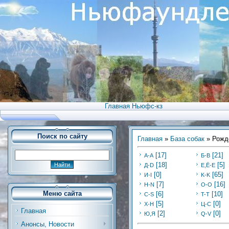
Главная Ньюфс-кз
Поиск по сайту
Главная
»
База собак
» Рожд
[17]
[21]
А-А
Б-В
[18]
[5]
Д-D
Е,Ё-Е
[0]
[65]
И-I
K-K
[7]
[16]
Н-N
O-O
Меню сайта
[6]
[10]
C-S
T-T
[5]
[0]
Х-H
Ц-C
Главная
[2]
[0]
Ю,Я
Q-V
Анонсы, Новости