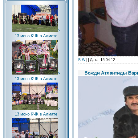
>
13 моно КЧК в Алмате
В-W
| | Дата:
15.04.12
Вожди Атлантиды Вар
>
13 моно КЧК в Алмате
>
13 моно КЧК в Алмате