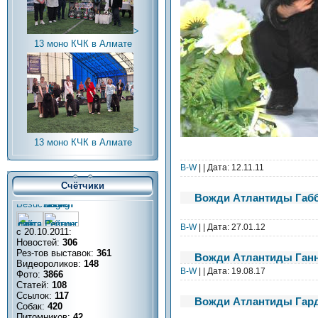
>
13 моно КЧК в Алмате
>
13 моно КЧК в Алмате
В-W
| | Дата:
12.11.11
Счётчики
Вожди Атлантиды Габ
В-W
| | Дата:
27.01.12
с 20.10.2011:
Новостей:
306
Рез-тов выставок:
361
Вожди Атлантиды Ган
Видеороликов:
148
В-W
| | Дата:
19.08.17
Фото:
3866
Статей:
108
Ссылок:
117
Вожди Атлантиды Гар
Собак:
420
Питомников:
42