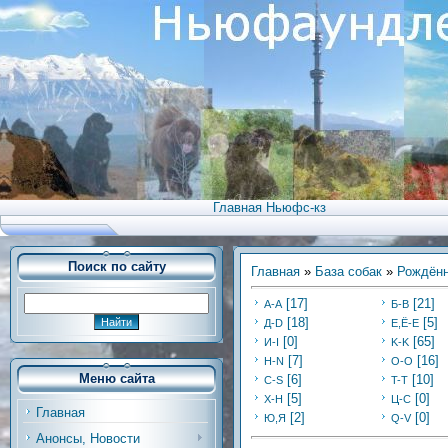
Главная Ньюфс-кз
Поиск по сайту
Главная
»
База собак
»
Рождённ
[17]
[21]
А-А
Б-В
[18]
[5]
Д-D
Е,Ё-Е
[0]
[65]
И-I
K-K
[7]
[16]
Н-N
O-O
Меню сайта
[6]
[10]
C-S
T-T
[5]
[0]
Х-H
Ц-C
Главная
[2]
[0]
Ю,Я
Q-V
Анонсы, Новости