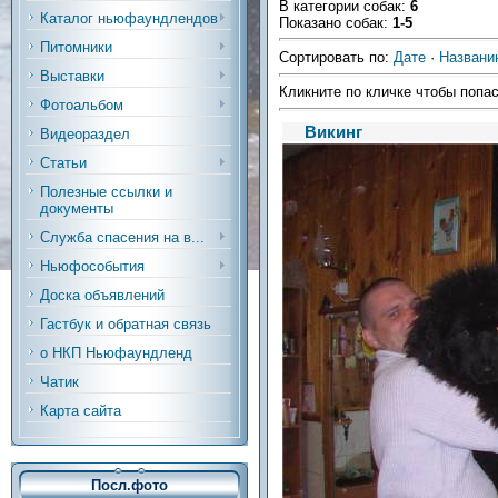
В категории собак
:
6
Каталог ньюфаундлендов
Показано собак
:
1-5
Питомники
Сортировать по
:
Дате
·
Названи
Выставки
Кликните по кличке чтобы попас
Фотоальбом
Викинг
Видеораздел
Статьи
Полезные ссылки и
документы
Служба спасения на в...
Ньюфособытия
Доска объявлений
Гастбук и обратная связь
о НКП Ньюфаундленд
Чатик
Карта сайта
Посл.фото