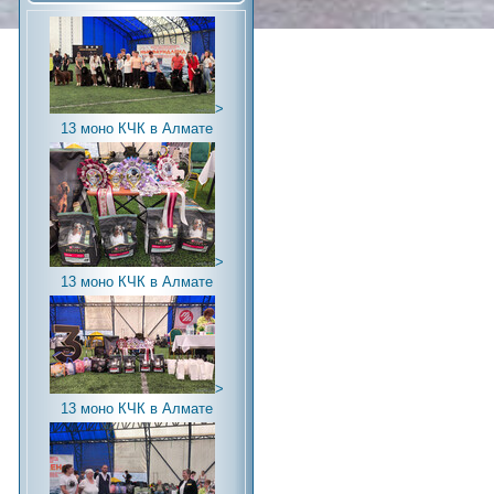
>
13 моно КЧК в Алмате
>
13 моно КЧК в Алмате
>
13 моно КЧК в Алмате