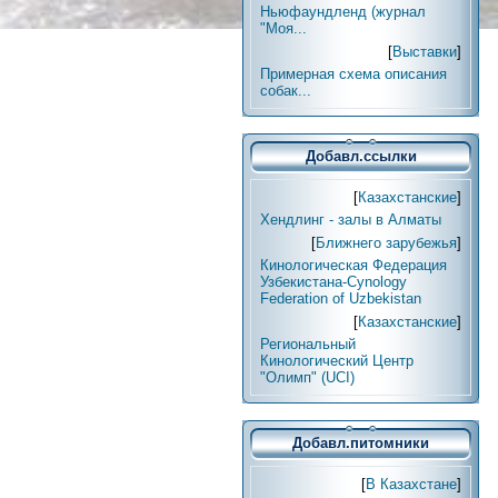
Ньюфаундленд (журнал
"Моя...
[
Выставки
]
Примерная схема описания
собак...
Добавл.ссылки
[
Казахстанские
]
Хендлинг - залы в Алматы
[
Ближнего зарубежья
]
Кинологическая Федерация
Узбекистана-Cynology
Federation of Uzbekistan
[
Казахстанские
]
Региональный
Кинологический Центр
"Олимп" (UCI)
Добавл.питомники
[
В Казахстане
]