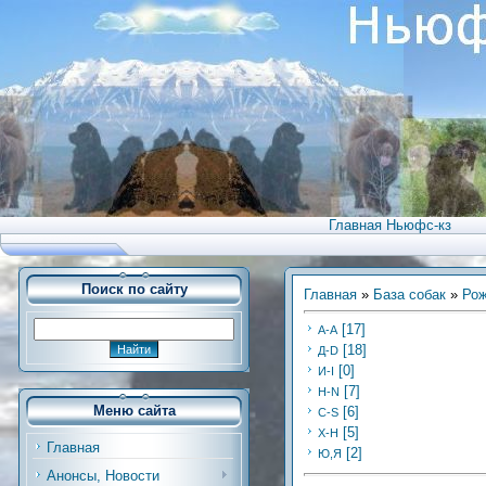
Главная Ньюфс-кз
Поиск по сайту
Главная
»
База собак
»
Рож
[17]
А-А
[18]
Д-D
[0]
И-I
[7]
Н-N
Меню сайта
[6]
C-S
[5]
Х-H
Главная
[2]
Ю,Я
Анонсы, Новости