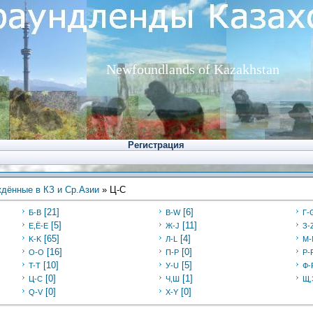
Newfoundlands of Kazakhstan
Регистрация
дённые в КЗ и Ср.Азии
» Ц-C
[21]
[6]
Б-В
В-W
Г-
[5]
[11]
Е,Ё-Е
Ж-J
З-
[65]
[4]
K-K
Л-L
M-
[16]
[0]
O-O
П-P
Р-
[10]
[5]
T-T
У-U
Ф-
[0]
[1]
Ц-C
Ч,Ш
Щ,
[0]
[0]
Q-V
X-Y