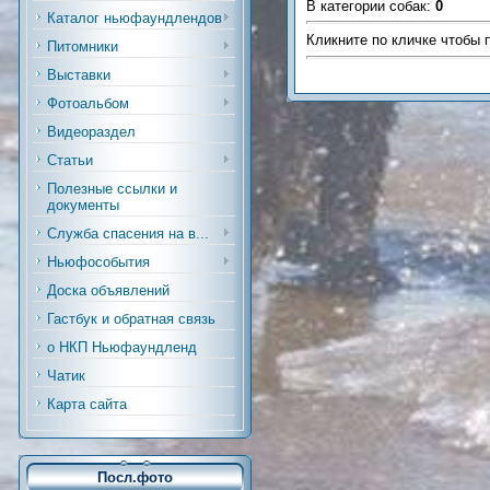
В категории собак
:
0
Каталог ньюфаундлендов
Кликните по кличке чтобы 
Питомники
Выставки
Фотоальбом
Видеораздел
Статьи
Полезные ссылки и
документы
Служба спасения на в...
Ньюфособытия
Доска объявлений
Гастбук и обратная связь
о НКП Ньюфаундленд
Чатик
Карта сайта
Посл.фото