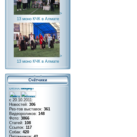
>
13 моно КЧК в Алмате
>
13 моно КЧК в Алмате
Счётчики
с 20.10.2011:
Новостей:
306
Рез-тов выставок:
361
Видеороликов:
148
Фото:
3866
Статей:
108
Ссылок:
117
Собак:
420
Питомников:
42