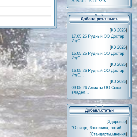
Алматы. Ранг КЧК
Добавл.рез-т выст.
[
КЗ 2026
]
17.05.26 Рудный ОО Достар
Ит(С...
[
КЗ 2026
]
16.05.26 Рудный ОО Достар
Ит(С...
[
КЗ 2026
]
16.05.26 Рудный ОО Достар
Ит(С...
[
КЗ 2026
]
09.05.26 Алматы ОО Союз
владел...
Добавл.статьи
[
Здоровье
]
"О пище, бактериях, антиб...
[
Стандарты,мнения
]