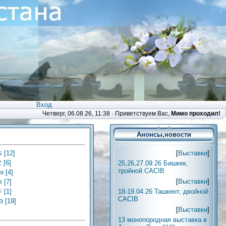
Вход
Четверг, 06.08.26, 11:38 ·
Приветствуем Вас
,
Мимо проходил!
Анонсы,новости
[
Выставки
]
[12]
G
[6]
25,26,27.09.26 Бишкек,
Z
тройной CACIB
[4]
M
[
Выставки
]
[7]
R
18-19.04.26 Ташкент, двойной
[1]
F
CACIB
[19]
Э
[
Выставки
]
13 монопородная выставка в