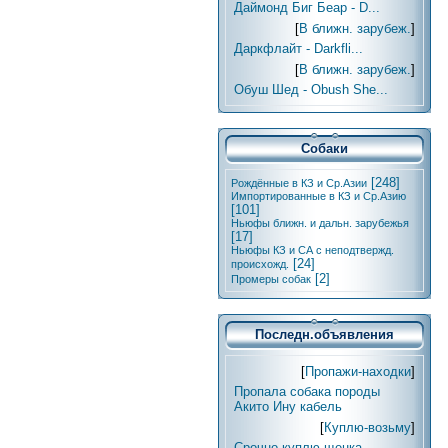
Даймонд Биг Беар - D...
[
В ближн. зарубеж.
]
Даркфлайт - Darkfli...
[
В ближн. зарубеж.
]
Обуш Шед - Obush She...
Собаки
[248]
Рождённые в КЗ и Ср.Азии
Импортированные в КЗ и Ср.Азию
[101]
Ньюфы ближн. и дальн. зарубежья
[17]
Ньюфы КЗ и СА с неподтвержд.
[24]
происхожд.
[2]
Промеры собак
Последн.объявления
[
Пропажи-находки
]
Пропала собака породы
Акито Ину кабель
[
Куплю-возьму
]
Срочно куплю щенка