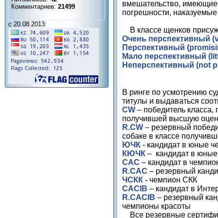
вмешательство, имеющие 
Комментариев:
21499
погрешности, наказуемые
с 20.08.2013:
В классе щенков присуж
Очень перспективный (
Перспективный (
promis
Мало перспективный (
li
Неперспективный (
not
p
В ринге по усмотрению с
титулы и выдаваться соо
CW
– победитель класса, 
получившей высшую оцен
R
.
CW
– резервный победи
собаке в классе получив
ЮЧК
- кандидат в юные ч
КЮЧК
– кандидат в юны
САС
– кандидат в чемпио
R
.
CAC
– резервный канди
ЧСКК -
чемпион СКК
CACIB
– кандидат в Инт
R
.
CACIB
– резервный кан
чемпионы красоты
Все резервные сертифика