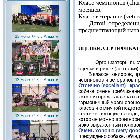
Класс чемпионов (
cha
месяцев.
Класс ветеранов (
veter
Датой определения в
предшествующий начал
>
13 моно КЧК в Алмате
ОЦЕНКИ, СЕРТИФИКАТ
Организаторы выс
оценки в ринге (ленточки).
В классе юниоров, пром
>
чемпионов и ветеранов п
13 моно КЧК в Алмате
Отлично (
excellent
) - кр
собаке, очень приближенн
которая представлена в о
гармоничный уравновешен
класса и отличной подгот
>
соответствующие породе,
13 моно КЧК в Алмате
которые можно проигнори
ярко выраженный половой
Очень хорошо (
very
goo
присуждено собаке, обла