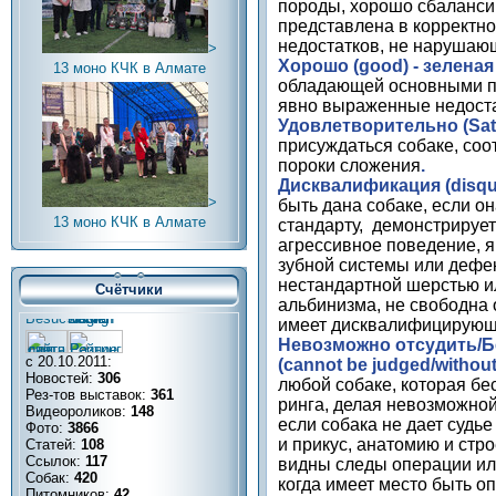
породы, хорошо сбаланс
представлена в корректн
недостатков, не нарушаю
>
Хорошо (
good
) - зелена
13 моно КЧК в Алмате
обладающей основными п
явно выраженные недоста
Удовлетворительно (
Sat
присуждаться собаке, со
пороки сложения
.
Дисквалификация (
disqu
>
быть дана собаке, если о
13 моно КЧК в Алмате
стандарту, демонстрируе
агрессивное поведение, я
зубной системы или дефек
нестандартной шерстью и
Счётчики
альбинизма, не свободна
имеет дисквалифицирующ
Невозможно отсудить/Б
с 20.10.2011:
(
cannot
be
judged
/
withou
Новостей:
306
любой собаке, которая бе
Рез-тов выставок:
361
ринга, делая невозможной
Видеороликов:
148
если собака не дает судье
Фото:
3866
и прикус, анатомию и стро
Статей:
108
Ссылок:
117
видны следы операции или
Собак:
420
когда имеет место быть о
Питомников:
42