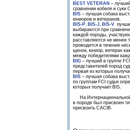
BEST
VETERAN
– лучший
сравнении кобеля и суки
BIS
– лучшая собака выст
юниоров и ветеранов.
BIS
-
P
,
BIS
-
J
,
BIS
-
V
лучший
выбираются при сравнени
каждой породы, участвующ
расставляются не менее т
проводится в течение нес
щенок, юниор, ветеран ка
между победителями кажд
BIG
– лучший в группе
FC
представителей пород суд
первая из которых получа
BIS
– лучшая собака выст
по группам
FCI
судья опре
которых получает
BIS
.
На Интернациональной 
в породе был присвоен ти
присвоить
CACIB
.