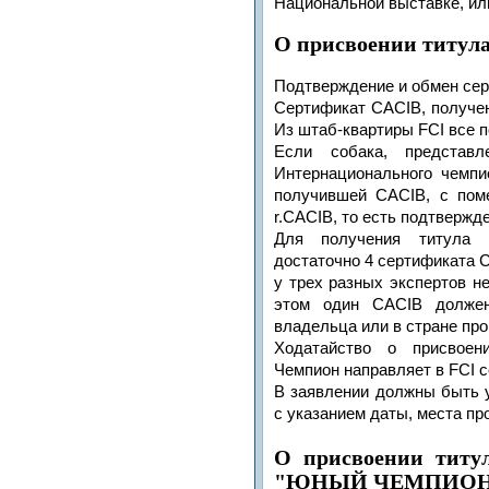
Национальной выставке, ил
О
присвоении тит
Подтверждение и обмен се
Сертификат CACIB, получен
Из штаб-квартиры FCI все 
Если собака, представ
Интернационального чемпи
получившей CACIB, с поме
r.CACIB, то есть подтвержд
Для получения титула 
достаточно 4 сертификата C
у трех разных экспертов не
этом один CACIB должен
владельца или в стране пр
Ходатайство о присвоен
Чемпион направляет в FCI 
В заявлении должны быть 
с указанием даты, места пр
О присвоении т
"ЮНЫЙ ЧЕМПИОН