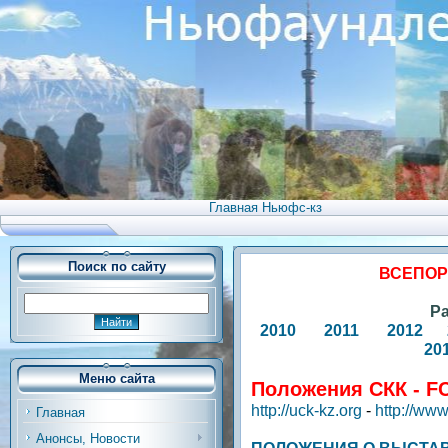
Главная Ньюфс-кз
Поиск по сайту
ВСЕПО
Р
2010
2011
2012
20
Меню сайта
Положения СКК - FC
http://uck-kz.org
-
http://www
Главная
Анонсы, Новости