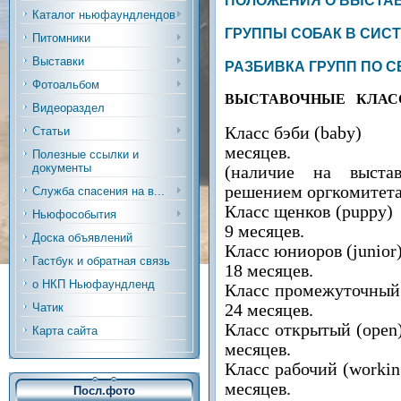
ПОЛОЖЕНИЯ О ВЫСТАВ
Каталог ньюфаундлендов
ГРУППЫ СОБАК В СИСТ
Питомники
Выставки
РАЗБИВКА ГРУПП ПО 
Фотоальбом
ВЫСТАВОЧНЫЕ КЛА
Видеораздел
Класс бэби (
baby
Статьи
месяцев.
Полезные ссылки и
документы
(наличие на выстав
решением оргкомитета
Служба спасения на в...
Класс щенков (
puppy
Ньюфособытия
9 месяцев.
Доска объявлений
Класс юниоров (
junior
Гастбук и обратная связь
18 месяцев.
о НКП Ньюфаундленд
Класс промежуточный
Чатик
24 месяцев.
Класс открытый (
open
Карта сайта
месяцев.
Класс рабочий (
workin
месяцев.
Посл.фото