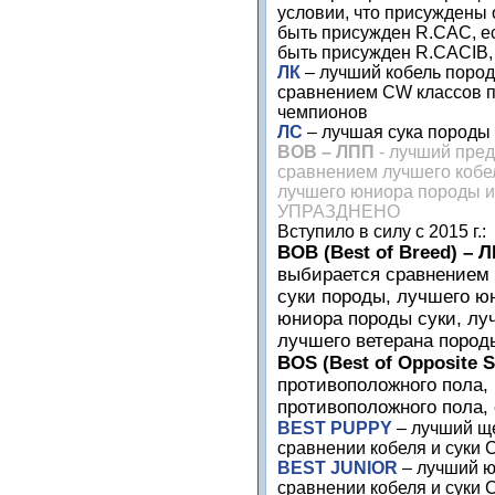
условии, что присуждены 
быть присужден
R
.
CAC
, 
быть присужден
R
.
CACIB
ЛК
– лучший кобель поро
сравнением
CW
классов п
чемпионов
ЛС
– лучшая сука породы 
ВОВ – ЛПП
- лучший пре
сравнением лучшего кобе
лучшего юниора породы и
УПРАЗДНЕНО
Вступило в силу с 2015 г.:
ВОВ (Best of Breed) – 
выбирается сравнением 
суки породы, лучшего ю
юниора породы суки, лу
лучшего ветерана породы
BOS (Best of Opposite 
противоположного пола,
противоположного пола,
BEST
PUPPY
– лучший щ
сравнении кобеля и суки
BEST
JUNIOR
– лучший ю
сравнении кобеля и суки