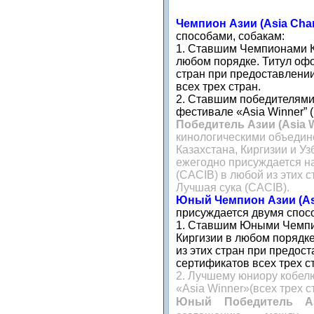
Чемпион Азии (Asia Cha
способами, собакам:
1. Ставшим Чемпионами Ка
любом порядке. Титул офо
стран при предоставлени
всех трех стран.
2. Ставшим победителями
фестивале «Asia Winner” (
Победитель Азии (Asia W
кинологическими объедин
Казахстана, Киргизии и У
ежегодно присуждается н
(СACIB)
в любой из этих с
Лучшая сука (CACIB).
Юный Чемпион Азии (As
присуждается двумя спос
1. Ставшим Юными Чемпио
Киргизии в любом порядке
из этих стран при предос
сертификатов всех трех с
2. Лучшему юниору кобелю
«Asia Winner»(всех трех с
Юный Победитель Аз