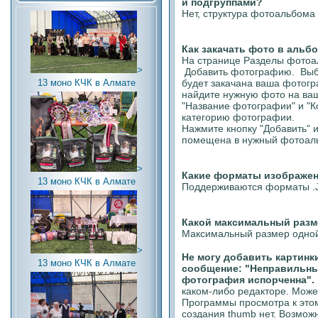
и подгруппами?
Нет, структура фотоальбома
Как закачать фото в альбо
На странице Разделы фотоа
>
Добавить фотографию. Выбе
будет закачана ваша фотогр
13 моно КЧК в Алмате
найдите нужную фото на ва
"Название фотографии" и "К
категорию фотографии.
Нажмите кнопку "Добавить" 
помещена в нужный фотоал
>
Какие форматы изображе
13 моно КЧК в Алмате
Поддерживаются форматы .J
Какой максимальный разм
Максимальный размер одной
>
Не могу добавить картинк
13 моно КЧК в Алмате
сообщение: "Неправильн
фотография испорченна".
каком-либо редакторе. Може
Программы просмотра к это
создания thumb нет. Возмож