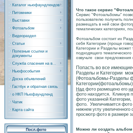
Каталог ньюфаундлендов
Что такое сервис "Фотоа
Питомники
Сервис "Фотоальбомы" позв
пользователю получить пол
Выставки
размещать в ней свои фотог
Фотоальбом
тематических категориях, по
Видеораздел
Фотоальбом состоит их Разд
себя Категории (проще гово
Статьи
Категории и Разделы может 
Полезные ссылки и
подходящего тематического
документы
озвучьте свои предложения 
Служба спасения на в...
Попасть во все имеющие
Ньюфособытия
Разделы и Категории мо
(Фотоальбомы-Разделы ф
Доска объявлений
Категории(фотоальбомы) 
Гастбук и обратная связь
Над
фото размещено его
н
фото находится. К
ликнув п
о НКП Ньюфаундленд
фото указанной Категории,
Чатик
фото. Увеличивается фото 
нижнем углу увеличенного 
Карта сайта
просмотр фото в размере 
Можно ли создать альбом 
Посл.фото