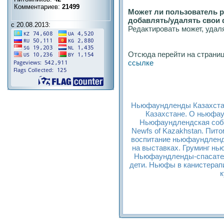
Комментариев:
21499
Может ли пользователь р
добавлять/удалять свои
с 20.08.2013:
Редактировать может, удаля
Отсюда перейти на страни
ссылке
Ньюфаундленды Казахста
Казахстане. О ньюфа
Ньюфаундлендская соба
Newfs of Kazakhstan. Пит
воспитание ньюфаундлен
на выставках. Груминг н
Ньюфаундленды-спасате
дети. Ньюфы в канистера
к