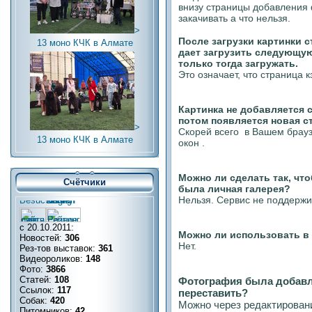
внизу страницы добавления
закачивать а что нельзя.
>
После загрузки картинки с
13 моно КЧК в Алмате
дает загрузить следующую
только тогда загружать.
Это означает, что страница 
Картинка не добавляется с
потом появляется новая с
>
Скорей всего в Вашем брау
13 моно КЧК в Алмате
окон .
Можно ли сделать так, чт
Счётчики
была личная галерея?
Нельзя. Сервис не поддержи
с 20.10.2011:
Можно ли использовать в 
Новостей:
306
Нет.
Рез-тов выставок:
361
Видеороликов:
148
Фото:
3866
Статей:
108
Фотография была добавле
Ссылок:
117
переставить?
Собак:
420
Можно через редактирован
Питомников:
42