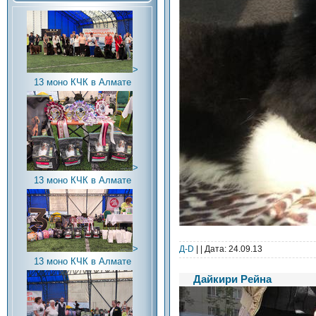
>
13 моно КЧК в Алмате
>
13 моно КЧК в Алмате
>
Д-D
| | Дата:
24.09.13
13 моно КЧК в Алмате
Дайкири Рейна