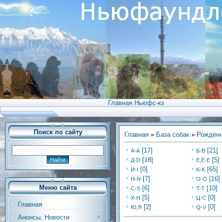
Главная Ньюфс-кз
Поиск по сайту
Главная
»
База собак
»
Рождённ
[17]
[21]
А-А
Б-В
[18]
[5]
Д-D
Е,Ё-Е
[0]
[65]
И-I
K-K
[7]
[16]
Н-N
O-O
Меню сайта
[6]
[10]
C-S
T-T
[5]
[0]
Х-H
Ц-C
Главная
[2]
[0]
Ю,Я
Q-V
Анонсы, Новости