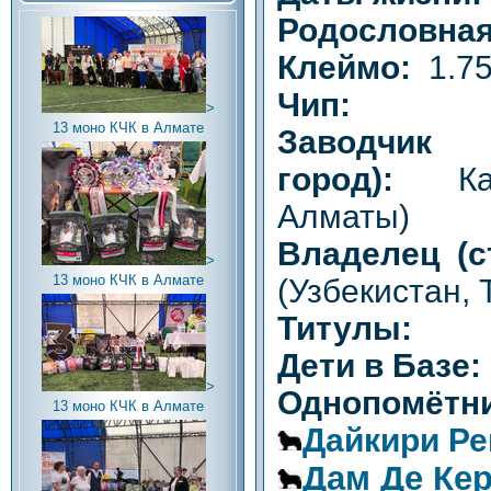
Родословная
Клеймо:
1.7
Чип:
>
13 моно КЧК в Алмате
Заводч
город):
К
Алматы)
Владелец (с
>
13 моно КЧК в Алмате
(Узбекистан, 
Титулы:
Дети в Базе:
>
Однопомётни
13 моно КЧК в Алмате
Дайкири Ре
Дам Де Кер