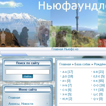
Главная Ньюфс-кз
Поиск по сайту
Главная
»
База собак
»
Рождённ
[17]
[21]
А-А
Б-В
[18]
[5]
Д-D
Е,Ё-Е
[0]
[65]
И-I
K-K
[7]
[16]
Н-N
O-O
Меню сайта
[6]
[10]
C-S
T-T
[5]
[0]
Х-H
Ц-C
Главная
[2]
[0]
Ю,Я
Q-V
Анонсы, Новости