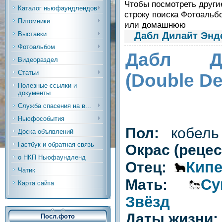
Чтобы посмотреть другие
Каталог ньюфаундлендов
строку поиска Фотоальб
Питомники
или домашнюю
Дабл Дилайт Энде
Выставки
Фотоальбом
Дабл Д
Видеораздел
Статьи
(Double De
Полезные ссылки и
документы
Служба спасения на в...
Ньюфособытия
Пол:
кобель
Доска объявлений
Гастбук и обратная связь
Окрас (реце
о НКП Ньюфаундленд
Кипе
Отец:
Чатик
Су
Мать:
Карта сайта
Звёзд
Даты жизни:
Посл.фото