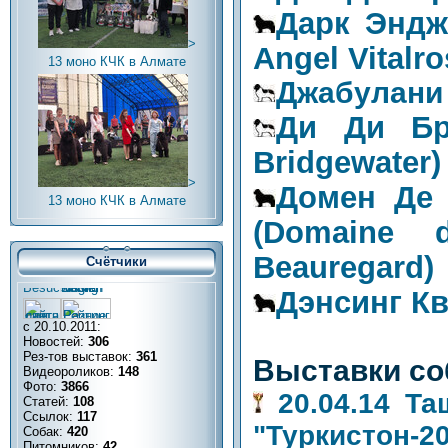
Дарк Эндж
>
Angel Vitalro
13 моно КЧК в Алмате
Джабулани 
Ди Ди Бр
Bridgewater)
>
Домен Де
13 моно КЧК в Алмате
(Domaine
Beauregard)
Счётчики
Дэнсинг К
с 20.10.2011:
Новостей:
306
Рез-тов выставок:
361
Выставки со
Видеороликов:
148
Фото:
3866
20.04.14 Та
Статей:
108
Ссылок:
117
"Туркистон-2
Собак:
420
Питомников:
42