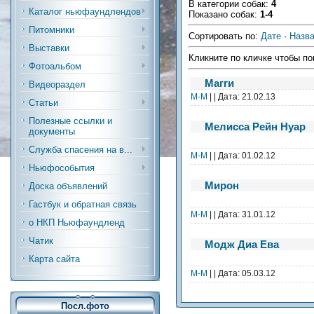
В категории собак
:
4
Каталог ньюфаундлендов
Показано собак
:
1-4
Питомники
Сортировать по
:
Дате
·
Назв
Выставки
Кликните по кличке чтобы по
Фотоальбом
Магги
Видеораздел
M-M
| | Дата:
21.02.13
Статьи
Полезные ссылки и
Мелисса Рейн Нуар
документы
Служба спасения на в...
M-M
| | Дата:
01.02.12
Ньюфособытия
Мирон
Доска объявлений
Гастбук и обратная связь
M-M
| | Дата:
31.01.12
о НКП Ньюфаундленд
Чатик
Модж Диа Ева
Карта сайта
M-M
| | Дата:
05.03.12
Посл.фото