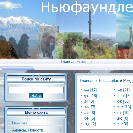
Главная Ньюфс-кз
Поиск по сайту
Главная
»
База собак
»
Рожд
[17]
[21]
А-А
Б-В
[18]
[5]
Д-D
Е,Ё-Е
[0]
[65]
И-I
K-K
[7]
[16]
Н-N
O-O
Меню сайта
[6]
[10]
C-S
T-T
[5]
[0]
Х-H
Ц-C
Главная
[2]
[0]
Ю,Я
Q-V
Анонсы, Новости