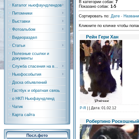
В категории собак
:
7
Каталог ньюфаундлендов
Показано собак
:
1-5
Питомники
Сортировать по
:
Дате
·
Назван
Выставки
Кликните по кличке чтобы попа
Фотоальбом
Рейн Гери Хан
Видеораздел
Статьи
Полезные ссылки и
документы
Служба спасения на в...
Ньюфособытия
Доска объявлений
Гастбук и обратная связь
о НКП Ньюфаундленд
Чатик
Р-R
| | Дата:
01.02.12
Карта сайта
Робертино Роскошный
Посл.фото