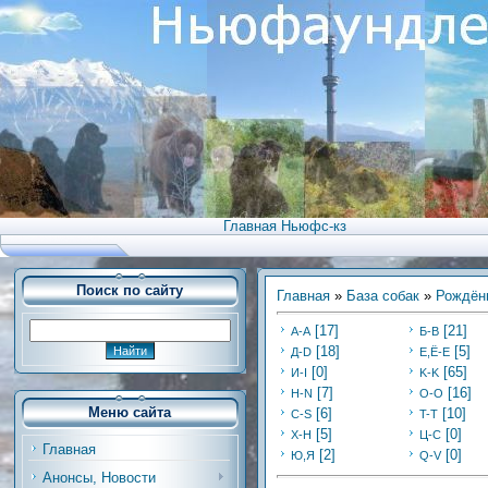
Главная Ньюфс-кз
Поиск по сайту
Главная
»
База собак
»
Рождённ
[17]
[21]
А-А
Б-В
[18]
[5]
Д-D
Е,Ё-Е
[0]
[65]
И-I
K-K
[7]
[16]
Н-N
O-O
Меню сайта
[6]
[10]
C-S
T-T
[5]
[0]
Х-H
Ц-C
Главная
[2]
[0]
Ю,Я
Q-V
Анонсы, Новости