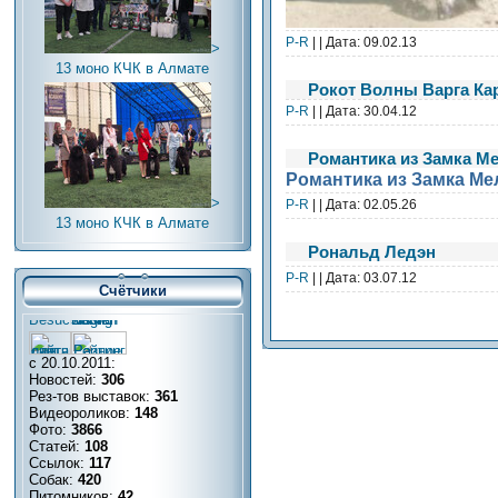
Р-R
| | Дата:
09.02.13
>
13 моно КЧК в Алмате
Рокот Волны Варга Ка
Р-R
| | Дата:
30.04.12
Романтика из Замка Ме
Романтика из Замка Ме
>
Р-R
| | Дата:
02.05.26
13 моно КЧК в Алмате
Рональд Ледэн
Р-R
| | Дата:
03.07.12
Счётчики
с 20.10.2011:
Новостей:
306
Рез-тов выставок:
361
Видеороликов:
148
Фото:
3866
Статей:
108
Ссылок:
117
Собак:
420
Питомников:
42