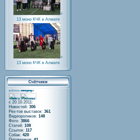
>
13 моно КЧК в Алмате
>
13 моно КЧК в Алмате
Счётчики
с 20.10.2011:
Новостей:
306
Рез-тов выставок:
361
Видеороликов:
148
Фото:
3866
Статей:
108
Ссылок:
117
Собак:
420
Питомников:
42