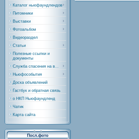
Каталог ньюфаундлендов
Питомники
Выставки
Фотоальбом
Видеораздел
Статьи
Полезные ссылки и
документы
Служба спасения на в...
Ньюфособытия
Доска объявлений
Гастбук и обратная связь
о НКП Ньюфаундленд
Чатик
Карта сайта
Посл.фото