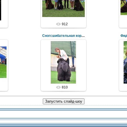
912
Сногсшибательная корма!
Фи
810