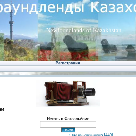
Newfoundlands of Kazakhstan
Регистрация
64
Искать в Фотоальбоме
[440]
Кто на новенького?)