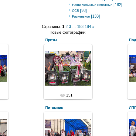
[182]
Наши любимые животные
[98]
ССВ
[133]
Разненькое
Страницы:
1
2
3
...
183
184
»
Новые фотографии:
Призы
Под
151
Питомник
ЛП