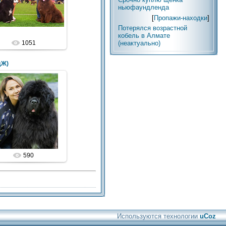
ньюфаундленда
[
Пропажи-находки
]
Потерялся возрастной
кобель в Алмате
1051
(неактуально)
дЖ)
590
Используются технологии
uCoz