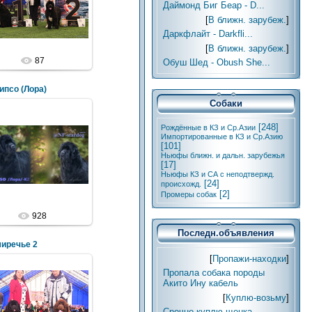
Даймонд Биг Беар - D...
[
В ближн. зарубеж.
]
Даркфлайт - Darkfli...
[
В ближн. зарубеж.
]
87
Обуш Шед - Obush She...
ипсо (Лора)
Собаки
[248]
Рождённые в КЗ и Ср.Азии
Импортированные в КЗ и Ср.Азию
[101]
Ньюфы ближн. и дальн. зарубежья
[17]
Ньюфы КЗ и СА с неподтвержд.
[24]
происхожд.
[2]
Промеры собак
928
Последн.объявления
иречье 2
[
Пропажи-находки
]
Пропала собака породы
Акито Ину кабель
[
Куплю-возьму
]
Срочно куплю щенка