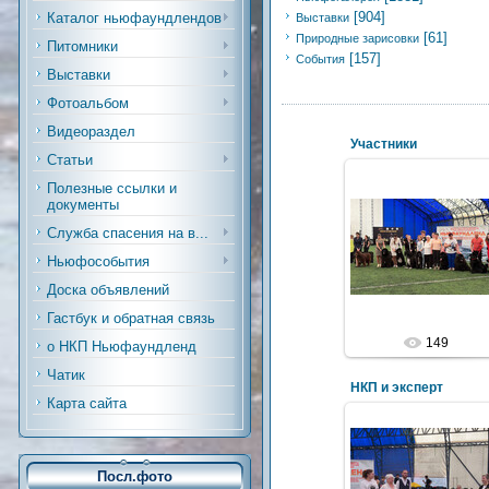
[904]
Каталог ньюфаундлендов
Выставки
[61]
Природные зарисовки
Питомники
[157]
События
Выставки
Фотоальбом
Видеораздел
Участники
Статьи
Полезные ссылки и
документы
Служба спасения на в...
Ньюфособытия
Доска объявлений
Гастбук и обратная связь
149
о НКП Ньюфаундленд
Чатик
НКП и эксперт
Карта сайта
Посл.фото