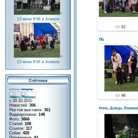
>
13 моно КЧК в Алмате
62
ЛБ
>
13 моно КЧК в Алмате
Счётчики
96
с 20.10.2011:
Новостей:
306
Ночь. Дождь. Варвар
Рез-тов выставок:
361
Видеороликов:
148
Фото:
3866
Статей:
108
Ссылок:
117
Собак:
420
Питомников:
42