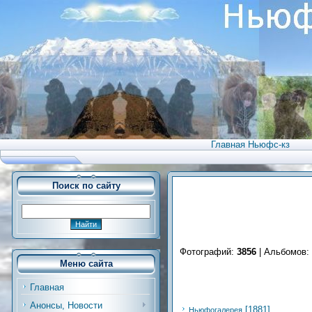
Главная Ньюфс-кз
Поиск по сайту
Фотографий:
3856
| Альбомов:
Меню сайта
Главная
Анонсы, Новости
[1881]
Ньюфогалерея