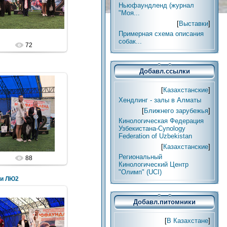
Ньюфаундленд (журнал
"Моя...
[
Выставки
]
Примерная схема описания
собак...
72
Добавл.ссылки
[
Казахстанские
]
Хендлинг - залы в Алматы
[
Ближнего зарубежья
]
Кинологическая Федерация
Узбекистана-Cynology
Federation of Uzbekistan
[
Казахстанские
]
Региональный
88
Кинологический Центр
"Олимп" (UCI)
и ЛЮ2
Добавл.питомники
[
В Казахстане
]