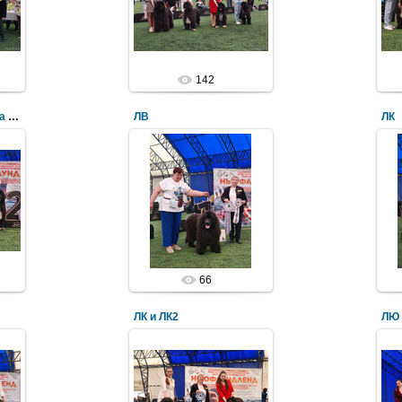
142
BOB и BOS / Бастинда и Бернар
ЛВ
ЛК
66
ЛК и ЛК2
ЛЮ 