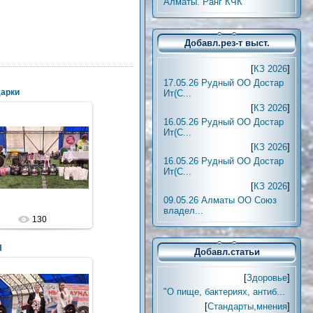
Алматы. Ранг КЧК
Добавл.рез-т выст.
[
КЗ 2026
]
17.05.26 Рудный ОО Достар
арки
Ит(С...
[
КЗ 2026
]
16.05.26 Рудный ОО Достар
Ит(С...
[
КЗ 2026
]
16.05.26 Рудный ОО Достар
Ит(С...
[
КЗ 2026
]
09.05.26 Алматы ОО Союз
владел...
130
П
Добавл.статьи
[
Здоровье
]
"О пище, бактериях, антиб...
[
Стандарты,мнения
]