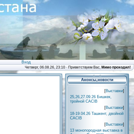
Вход
Четверг, 06.08.26, 23:10 ·
Приветствуем Вас
,
Мимо проходил!
Анонсы,новости
[
Выставки
]
25,26,27.09.26 Бишкек,
тройной CACIB
[
Выставки
]
18-19.04.26 Ташкент, двойной
CACIB
[
Выставки
]
13 монопородная выставка в