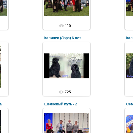
110
Калипсо (Лора) 6 лет
Кал
725
а
Шёлковый путь - 2
Сем