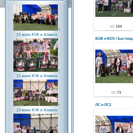
164
>
13 моно КЧК в Алмате
>
13 моно КЧК в Алмате
73
>
ЛС и ЛС2
13 моно КЧК в Алмате