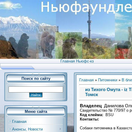
Главная Ньюфс-кз
Поиск по сайту
Главная
»
Питомники
»
В бли
из Тихого Омута - iz 
Томск
Владелец
Данилова Ол
Свидетельство № 770/97 о ре
Меню сайта
Код клейма:
BSU
Контакты:
Главная
Собаки питомника в Казахст
Анонсы, Новости