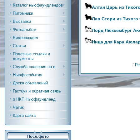
Каталог ньюфаундлендов
Алтан Царь из Тихог
Питомники
Лав Стори из Тихого
Выставки
Фотоальбом
Лорд Люксембург Аю
Видеораздел
Ница для Кара Аюлар
Статьи
Полезные ссылки и
документы
[
Ре
Служба спасения на в...
Ньюфособытия
Доска объявлений
Гастбук и обратная связь
о НКП Ньюфаундленд
Чатик
Карта сайта
Посл.фото