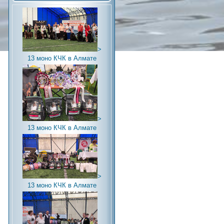
>
13 моно КЧК в Алмате
>
13 моно КЧК в Алмате
>
13 моно КЧК в Алмате