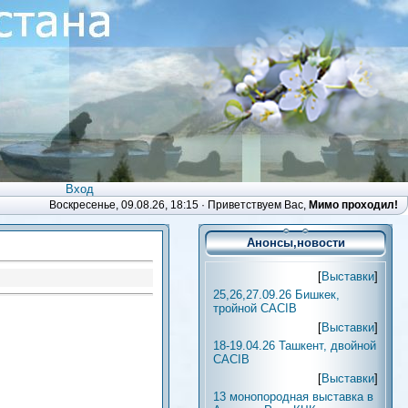
Вход
Воскресенье, 09.08.26, 18:15 ·
Приветствуем Вас
,
Мимо проходил!
Анонсы,новости
[
Выставки
]
25,26,27.09.26 Бишкек,
тройной CACIB
[
Выставки
]
18-19.04.26 Ташкент, двойной
CACIB
[
Выставки
]
13 монопородная выставка в