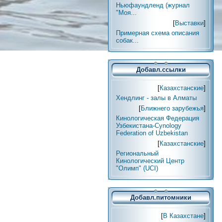
Ньюфаундленд (журнал
"Моя...
[
Выставки
]
Примерная схема описания
собак...
Добавл.ссылки
[
Казахстанские
]
Хендлинг - залы в Алматы
[
Ближнего зарубежья
]
Кинологическая Федерация
Узбекистана-Cynology
Federation of Uzbekistan
[
Казахстанские
]
Региональный
Кинологический Центр
"Олимп" (UCI)
Добавл.питомники
[
В Казахстане
]