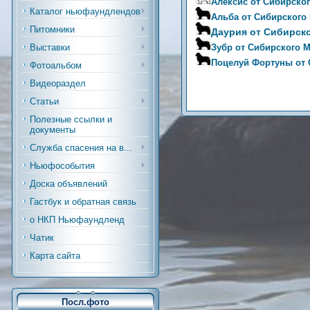
Алексис от Сибирско
Каталог ньюфаундлендов
Альба от Сибирского
Питомники
Даурия от Сибирск
Зубр от Сибирского 
Выставки
Поцелуй Фортуны от 
Фотоальбом
Видеораздел
Статьи
Полезные ссылки и
документы
Служба спасения на в...
Ньюфособытия
Доска объявлений
Гастбук и обратная связь
о НКП Ньюфаундленд
Чатик
Карта сайта
Посл.фото