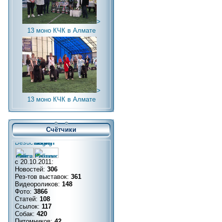
>
13 моно КЧК в Алмате
>
13 моно КЧК в Алмате
Счётчики
с 20.10.2011:
Новостей:
306
Рез-тов выставок:
361
Видеороликов:
148
Фото:
3866
Статей:
108
Ссылок:
117
Собак:
420
Питомников:
42