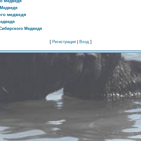
го Медведя
 Медведя
ого медведя
Медведя
Сибирского Медведя
[
Регистрация
|
Вход
]