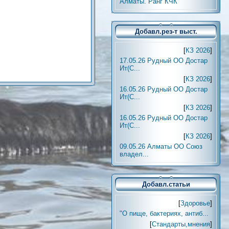
Алматы. Ранг КЧК
Добавл.рез-т выст.
[
КЗ 2026
]
17.05.26 Рудный ОО Достар
Ит(С...
[
КЗ 2026
]
16.05.26 Рудный ОО Достар
Ит(С...
[
КЗ 2026
]
16.05.26 Рудный ОО Достар
Ит(С...
[
КЗ 2026
]
09.05.26 Алматы ОО Союз
владел...
Добавл.статьи
[
Здоровье
]
"О пище, бактериях, антиб...
[
Стандарты,мнения
]