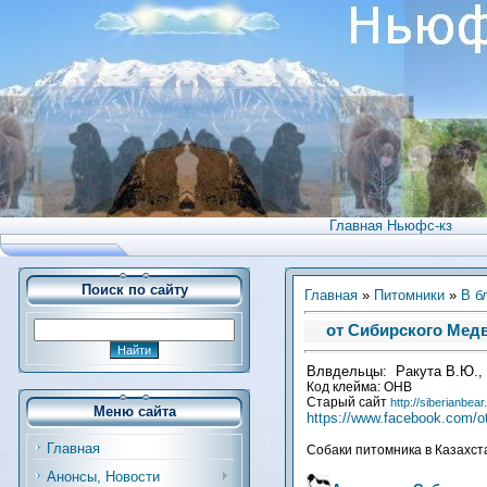
Главная Ньюфс-кз
Поиск по сайту
Главная
»
Питомники
»
В б
от Сибирского Медв
Влвдельцы: Ракута В.Ю., 
Код клейма: OHB
Старый сайт
http://siberianbear
Меню сайта
https://www.facebook.com/o
Главная
Собаки питомника в Казахст
Анонсы, Новости