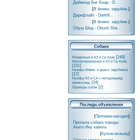
Даймонд Биг Беар - D...
[
В ближн. зарубеж.
]
Даркфлайт - Darkfli...
[
В ближн. зарубеж.
]
Обуш Шед - Obush She...
Собаки
[248]
Рождённые в КЗ и Ср.Азии
Импортированные в КЗ и Ср.Азию
[101]
Ньюфы ближн. и дальн. зарубежья
[17]
Ньюфы КЗ и СА с неподтвержд.
[24]
происхожд.
[2]
Промеры собак
Последн.объявления
[
Пропажи-находки
]
Пропала собака породы
Акито Ину кабель
[
Куплю-возьму
]
Срочно куплю щенка