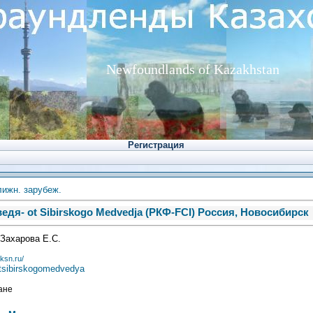
Newfoundlands of Kazakhstan
Регистрация
лижн. зарубеж.
едя- ot Sibirskogo Medvedja (РКФ-FCI) Россия, Новосибирск
Захарова Е.С.
.ksn.ru/
tsibirskogomedvedya
ане