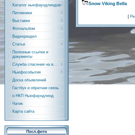
Snow Viking Bella
Каталог ньюфаундлендов
Питомники
[
Ре
Выставки
Фотоальбом
Видеораздел
Статьи
Полезные ссылки и
документы
Служба спасения на в...
Ньюфособытия
Доска объявлений
Гастбук и обратная связь
о НКП Ньюфаундленд
Чатик
Карта сайта
Посл.фото