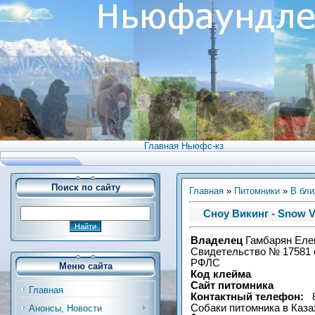
Главная Ньюфс-кз
Поиск по сайту
Главная
»
Питомники
»
В бли
Сноу Викинг - Snow V
Владелец
Гамбарян Еле
Свидетельство № 17581 о
РФЛС
Меню сайта
Код клейма
Сайт питомника
Главная
Контактный телефон:
8-
Собаки питомника в Каза
Анонсы, Новости