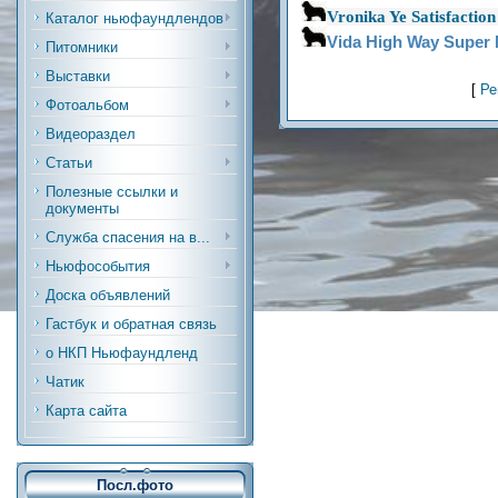
Vronika Ye Satisfactio
Каталог ньюфаундлендов
Vida High Way Super
Питомники
Выставки
[
Ре
Фотоальбом
Видеораздел
Статьи
Полезные ссылки и
документы
Служба спасения на в...
Ньюфособытия
Доска объявлений
Гастбук и обратная связь
о НКП Ньюфаундленд
Чатик
Карта сайта
Посл.фото