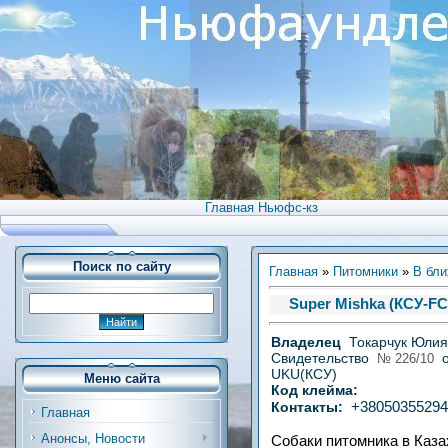
Главная Ньюфс-кз
Поиск по сайту
Главная
»
Питомники
»
В бли
Super Mishka (КСУ-FC
Владелец
Токарчук Юлия
Свидетельство
о
№ 226/10
UKU(КСУ)
Меню сайта
Код клейма:
+38050355294
Контакты:
Главная
Анонсы, Новости
Собаки питомника в Каза