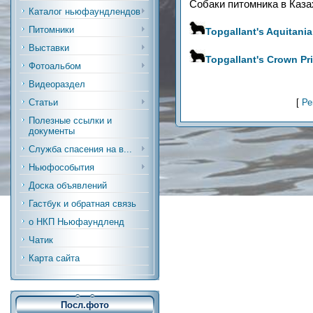
Собаки питомника в Каза
Каталог ньюфаундлендов
Питомники
Topgallant's Aquitania
Выставки
Topgallant's Crown Pri
Фотоальбом
Видеораздел
[
Ре
Статьи
Полезные ссылки и
документы
Служба спасения на в...
Ньюфособытия
Доска объявлений
Гастбук и обратная связь
о НКП Ньюфаундленд
Чатик
Карта сайта
Посл.фото