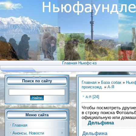
Главная Ньюфс-кз
Поиск по сайту
Главная
»
База собак
»
Ньюф
происхожд.
»
А-Я
[24]
А-Я
Чтобы посмотреть другие 
в строку поиска Фотоальб
Меню сайта
официальную или дома
Дельфина
Главная
Дельфина
Анонсы, Новости