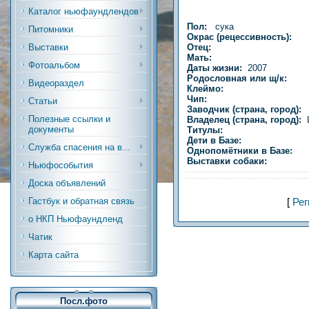
Каталог ньюфаундлендов
Пол:
сука
Питомники
Окрас (рецессивность):
Отец:
Выставки
Мать:
Фотоальбом
Даты жизни:
2007
Родословная или щ/к:
Видеораздел
Клеймо:
Чип:
Статьи
Заводчик (страна, город):
Полезные ссылки и
Владелец (страна, город):
документы
Титулы:
Дети в Базе:
Служба спасения на в...
Однопомётники в Базе:
Выставки собаки:
Ньюфособытия
Доска объявлений
Гастбук и обратная связь
[
Рег
о НКП Ньюфаундленд
Чатик
Карта сайта
Посл.фото