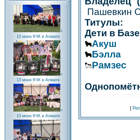
Владелец (
Пашевкин С
Титулы:
Дети в Баз
>
13 моно КЧК в Алмате
Акуш
Бэлла
Рамзес
>
13 моно КЧК в Алмате
Однопомётн
[
Рег
>
13 моно КЧК в Алмате