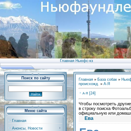
Главная Ньюфс-кз
Поиск по сайту
Главная
»
База собак
»
Ньюф
происхожд.
»
А-Я
[24]
А-Я
Чтобы посмотреть другие 
в строку поиска Фотоальб
Меню сайта
официальную или дома
Ева
Главная
Анонсы, Новости