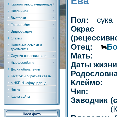
Ева
Каталог ньюфаундлендов
Питомники
Пол:
сука
Выставки
Фотоальбом
Окрас
Видеораздел
(рецессивн
Статьи
Бо
Отец:
Полезные ссылки и
документы
Мать:
Служба спасения на в...
Даты жизн
Ньюфособытия
Доска объявлений
Родословна
Гастбук и обратная связь
Клеймо:
о НКП Ньюфаундленд
Чип:
Чатик
Карта сайта
Заводчик (
(КЗ, А
Посл.фото