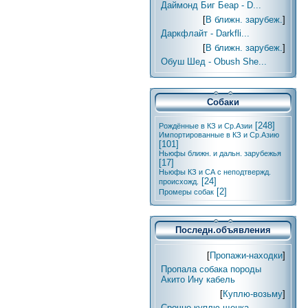
Даймонд Биг Беар - D...
[
В ближн. зарубеж.
]
Даркфлайт - Darkfli...
[
В ближн. зарубеж.
]
Обуш Шед - Obush She...
Собаки
[248]
Рождённые в КЗ и Ср.Азии
Импортированные в КЗ и Ср.Азию
[101]
Ньюфы ближн. и дальн. зарубежья
[17]
Ньюфы КЗ и СА с неподтвержд.
[24]
происхожд.
[2]
Промеры собак
Последн.объявления
[
Пропажи-находки
]
Пропала собака породы
Акито Ину кабель
[
Куплю-возьму
]
Срочно куплю щенка