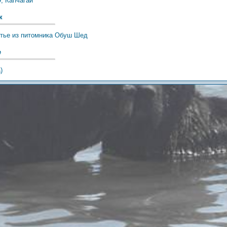
, Капчагай
к
тье из питомника Обуш Шед
е
)