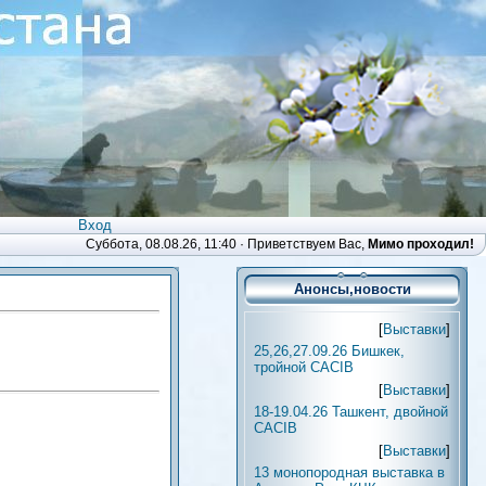
Вход
Суббота, 08.08.26, 11:40 ·
Приветствуем Вас
,
Мимо проходил!
Анонсы,новости
[
Выставки
]
25,26,27.09.26 Бишкек,
тройной CACIB
[
Выставки
]
18-19.04.26 Ташкент, двойной
CACIB
[
Выставки
]
13 монопородная выставка в