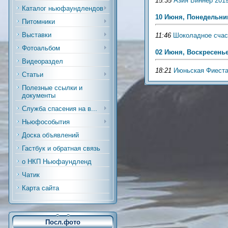
15:35
Азия Виннер 2019
Каталог ньюфаундлендов
10 Июня, Понедельни
Питомники
Выставки
11:46
Шоколадное счас
Фотоальбом
02 Июня, Воскресень
Видеораздел
18:21
Июньская Фиеста
Статьи
Полезные ссылки и
документы
Служба спасения на в...
Ньюфособытия
Доска объявлений
Гастбук и обратная связь
о НКП Ньюфаундленд
Чатик
Карта сайта
Посл.фото