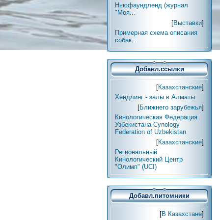
Ньюфаундленд (журнал
"Моя...
[
Выставки
]
Примерная схема описания
собак...
Добавл.ссылки
[
Казахстанские
]
Хендлинг - залы в Алматы
[
Ближнего зарубежья
]
Кинологическая Федерация
Узбекистана-Cynology
Federation of Uzbekistan
[
Казахстанские
]
Региональный
Кинологический Центр
"Олимп" (UCI)
Добавл.питомники
[
В Казахстане
]