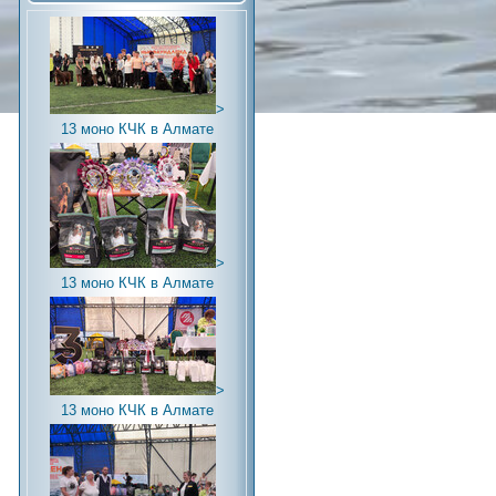
>
13 моно КЧК в Алмате
>
13 моно КЧК в Алмате
>
13 моно КЧК в Алмате