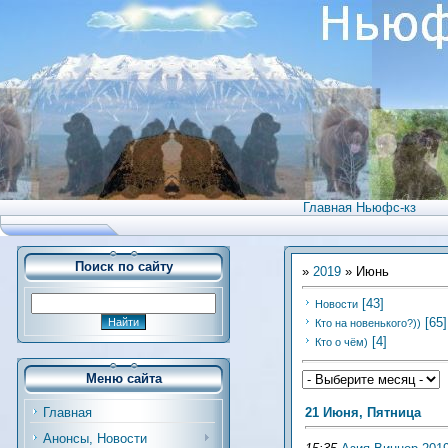
Главная Ньюфс-кз
Поиск по сайту
»
2019
»
Июнь
[43]
Новости
[65]
Кто на новенького?))
[4]
Кто о чём)
Меню сайта
21 Июня, Пятница
Главная
Анонсы, Новости