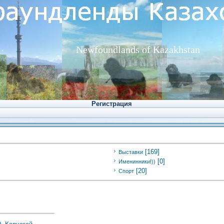
Newfoundlands of Kazakhstan
Регистрация
[169]
Выставки
[0]
Именинники!))
[20]
Спорт