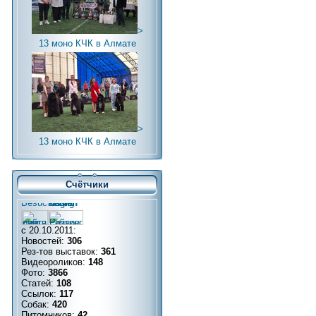
>
13 моно КЧК в Алмате
>
13 моно КЧК в Алмате
Счётчики
с 20.10.2011:
Новостей:
306
Рез-тов выставок:
361
Видеороликов:
148
Фото:
3866
Статей:
108
Ссылок:
117
Собак:
420
Питомников:
42