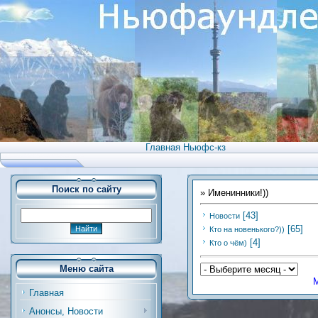
Главная Ньюфс-кз
Поиск по сайту
»
Именинники!))
[43]
Новости
[65]
Кто на новенького?))
[4]
Кто о чём)
Меню сайта
М
Главная
Анонсы, Новости