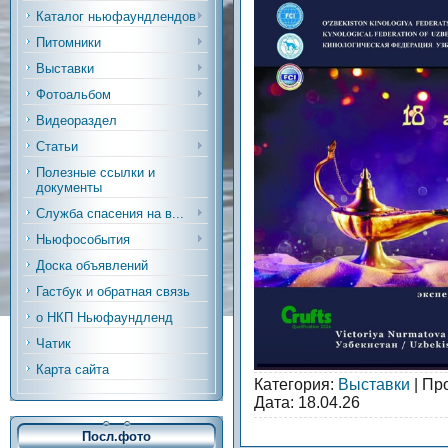
Каталог ньюфаундлендов
Питомники
Выставки
Фотоальбом
Видеораздел
Статьи
Полезные ссылки и
документы
Служба спасения на в...
Ньюфособытия
Доска объявлений
Гастбук и обратная связь
о НКП Ньюфаундленд
Чатик
Карта сайта
Категория:
Выставки
| Пр
Дата:
18.04.26
Посл.фото