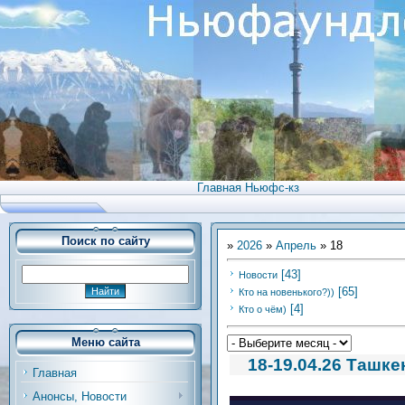
Главная Ньюфс-кз
Поиск по сайту
»
2026
»
Апрель
»
18
[43]
Новости
[65]
Кто на новенького?))
[4]
Кто о чём)
Меню сайта
18-19.04.26 Ташке
Главная
Анонсы, Новости