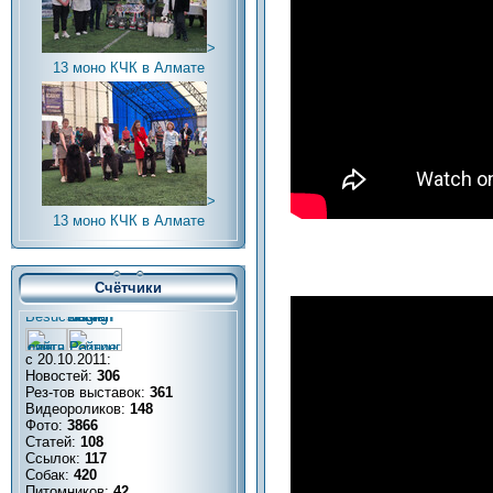
>
13 моно КЧК в Алмате
>
13 моно КЧК в Алмате
Счётчики
с 20.10.2011:
Новостей:
306
Рез-тов выставок:
361
Видеороликов:
148
Фото:
3866
Статей:
108
Ссылок:
117
Собак:
420
Питомников:
42