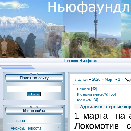
Главная Ньюфс-кз
Поиск по сайту
Главная
»
2020
»
Март
»
1
» Адж
[43]
Новости
[65]
Кто на новенького?))
[4]
Кто о чём)
Аджилити - первые сор
Меню сайта
1 марта на 
Главная
Локомотив 
Анонсы, Новости