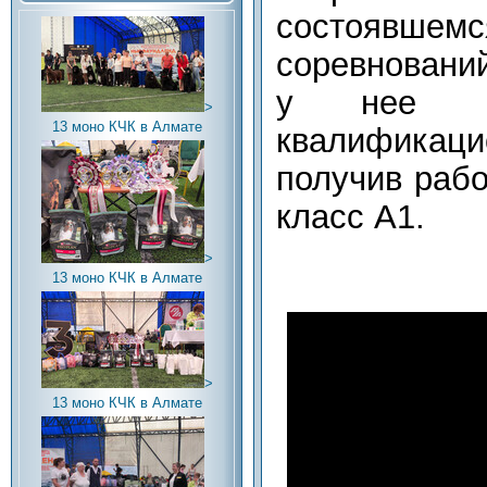
состоя
соревновани
у нее пр
>
13 моно КЧК в Алмате
квалифика
получив рабо
класс А1.
>
13 моно КЧК в Алмате
>
13 моно КЧК в Алмате