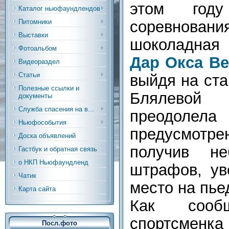
этом году
Каталог ньюфаундлендов
Питомники
соревновани
Выставки
шоколадная
Фотоальбом
Дар Окса В
Видеораздел
Статьи
выйдя на ст
Полезные ссылки и
Блялевой
документы
Служба спасения на в...
преодоле
Ньюфособытия
предусмотр
Доска объявлений
получив не
Гастбук и обратная связь
о НКП Ньюфаундленд
штрафов, ув
Чатик
место на пье
Карта сайта
Как соо
спортсме
Посл.фото