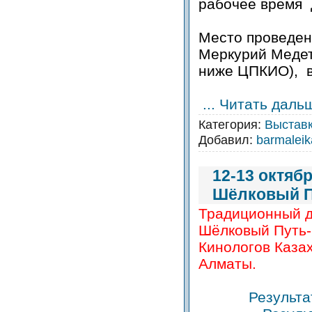
рабочее время 
Место проведен
Меркурий Медет 
ниже ЦПКИО), в
...
Читать даль
Категория:
Выстав
Добавил:
barmalei
12-13 октяб
Шёлковый П
Традиционный 
Шёлковый Путь-
Кинологов Казах
Алматы.
Результа