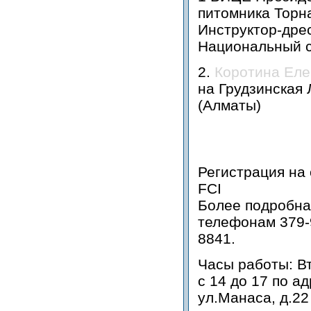
питомника Торн
Инструктор-дре
Национальный су
2.
Коротина Ел
на Грудзинская
(Алматы)
Регистрация на
FCI
Более подробна
телефонам 379-
8841.
Часы работы: Вт
с 14 до 17 по а
ул.Манаса, д.22