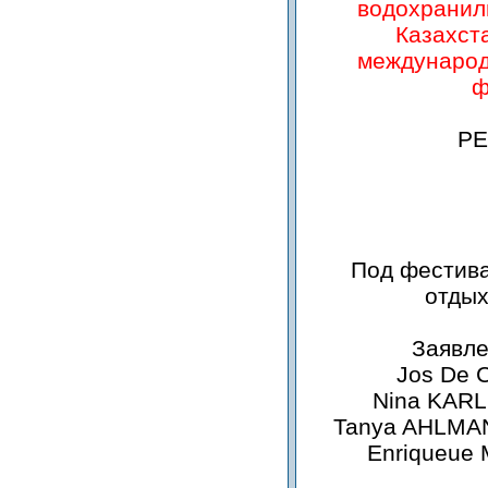
водохранил
Казахст
международ
ф
РЕ
Под фестива
отды
Заявле
Jos De 
Nina KAR
Tanya AHLMA
Enriqueue 