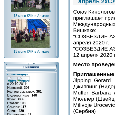
апрель 2хC
Союз Кинологов
>
13 моно КЧК в Алмате
приглашает прин
Международных
Бишкеке:
"СОЗВЕЗДИЕ АЗИ
апреля 2020 г.
>
"СОЗВЕЗДИЕ АЗИ
13 моно КЧК в Алмате
12 апреля 2020 г
Место проведе
Счётчики
Приглашенные 
Jipping Gerard 
с 20.10.2011:
Джиппинг (Ниде
Новостей:
306
Muller Barbara 
Рез-тов выставок:
361
Видеороликов:
148
Мюллер (Швейц
Фото:
3866
Статей:
108
Milivoje Urocev
Ссылок:
117
(Сербия)
Собак:
420
Питомников:
42