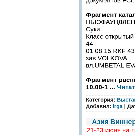
документов FCI
Фрагмент катал
НЬЮФАУНДЛЕН
Суки
Класс открытый
44
01.08.15 RKF 4
зав.VOLKOVA
вл.UMBETALIEV
Фрагмент расп
10.00-1
...
Читат
Категория:
Выста
Добавил:
irga
| Да
Азия Виннер
21-23 июня на 