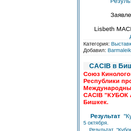
Резуль
Заявле
Lisbeth MAC
Категория:
Выстав
Добавил:
Barmalei
CACIB в Биш
Союз Кинолого
Республики пр
Международные
CACIB "КУБОК А
Бишкек.
Результат
"К
5 октября.
Результат
"Кубо