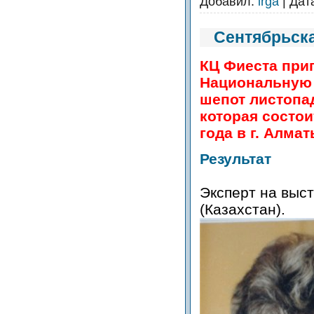
Добавил:
irga
| Дат
Сентябрьск
КЦ Фиеста при
Национальную 
шепот листопад
которая состои
года в г. Алма
Результат
Эксперт на выс
(Казахстан).