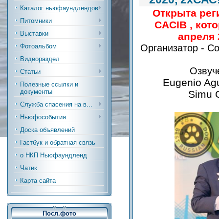
Каталог ньюфаундлендов
Открыта рег
Питомники
CACIB , кот
Выставки
апреля 
Организатор - С
Фотоальбом
Видеораздел
Озвуч
Статьи
Eugenio Agu
Полезные ссылки и
документы
Simu C
Служба спасения на в...
Ньюфособытия
Доска объявлений
Гастбук и обратная связь
о НКП Ньюфаундленд
Чатик
Карта сайта
Посл.фото