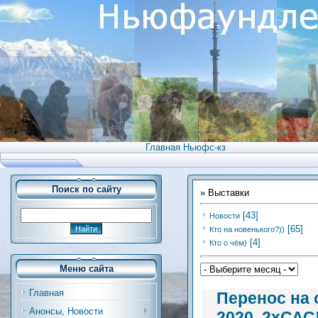
Главная Ньюфс-кз
Поиск по сайту
»
Выставки
[43]
Новости
[65]
Кто на новенького?))
[4]
Кто о чём)
Меню сайта
Главная
Перенос на 
Анонсы, Новости
2020, 2хСА