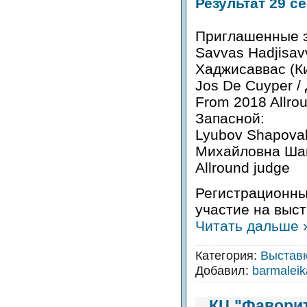
Результат 29 с
Приглашенные э
Savvas Hadjisav
Хаджисаввас (Ки
Jos De Cuyper /
From 2018 Allro
Запасной:
Lyubov Shapoval
Михайловна Шап
Allround judge
Регистрационны
участие на выс
Читать дальше 
Категория:
Выстав
Добавил:
barmalei
КЦ "Фавори