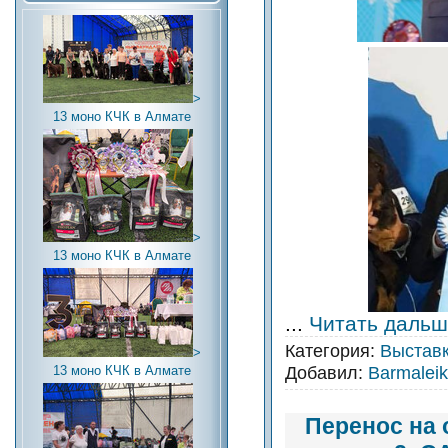
>
13 моно КЧК в Алмате
>
13 моно КЧК в Алмате
...
Читать дальш
Категория:
Выстав
>
Добавил:
Barmalei
13 моно КЧК в Алмате
Перенос на 