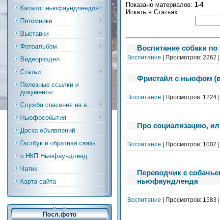
Показано материалов
:
1-4
Каталог ньюфаундлендов
Искать в Статьях
Питомники
Выставки
Фотоальбом
Воспитание собаки по
Воспитание
| Просмотров: 2262 
Видеораздел
Статьи
Фристайл с ньюфом (
Полезные ссылки и
документы
Воспитание
| Просмотров: 1224 
Служба спасения на в...
Ньюфособытия
Про социализацию, или
Доска объявлений
Гастбук и обратная связь
Воспитание
| Просмотров: 1002 
о НКП Ньюфаундленд
Чатик
Переводчик с собачье
ньюфаундленда
Карта сайта
Воспитание
| Просмотров: 1583 
Посл.фото