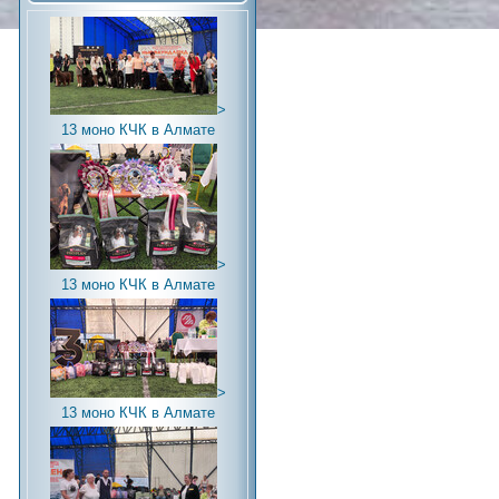
>
13 моно КЧК в Алмате
>
13 моно КЧК в Алмате
>
13 моно КЧК в Алмате