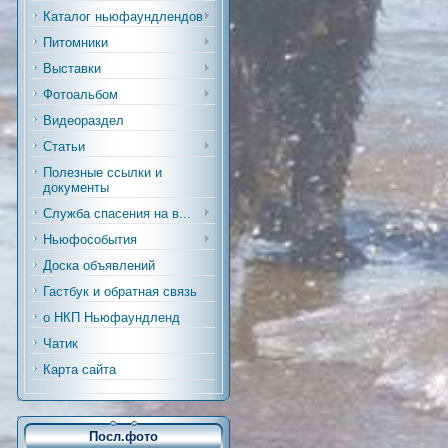
Каталог ньюфаундлендов
Питомники
Выставки
Фотоальбом
Видеораздел
Статьи
Полезные ссылки и
документы
Служба спасения на в...
Ньюфособытия
Доска объявлений
Гастбук и обратная связь
о НКП Ньюфаундленд
Чатик
Карта сайта
Посл.фото