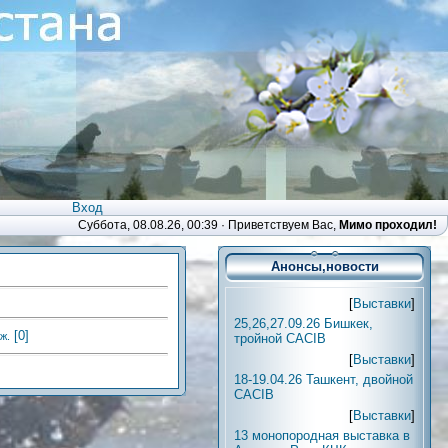
Вход
Суббота, 08.08.26, 00:39 ·
Приветствуем Вас
,
Мимо проходил!
Анонсы,новости
[
Выставки
]
25,26,27.09.26 Бишкек,
[0]
ж.
тройной CACIB
[
Выставки
]
18-19.04.26 Ташкент, двойной
CACIB
[
Выставки
]
13 монопородная выставка в