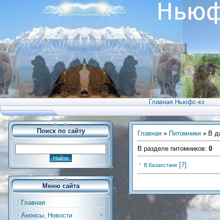
Главная Ньюфс-кз
Поиск по сайту
Главная
»
Питомники
» В д
В разделе питомников
:
0
[7]
В Казахстане
Меню сайта
Главная
Анонсы, Новости