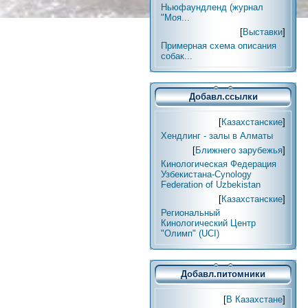
Ньюфаундленд (журнал
"Моя...
[
Выставки
]
Примерная схема описания
собак...
Добавл.ссылки
[
Казахстанские
]
Хендлинг - залы в Алматы
[
Ближнего зарубежья
]
Кинологическая Федерация
Узбекистана-Cynology
Federation of Uzbekistan
[
Казахстанские
]
Региональный
Кинологический Центр
"Олимп" (UCI)
Добавл.питомники
[
В Казахстане
]