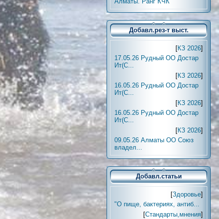
Алматы. Ранг КЧК
Добавл.рез-т выст.
[
КЗ 2026
]
17.05.26 Рудный ОО Достар
Ит(С...
[
КЗ 2026
]
16.05.26 Рудный ОО Достар
Ит(С...
[
КЗ 2026
]
16.05.26 Рудный ОО Достар
Ит(С...
[
КЗ 2026
]
09.05.26 Алматы ОО Союз
владел...
Добавл.статьи
[
Здоровье
]
"О пище, бактериях, антиб...
[
Стандарты,мнения
]