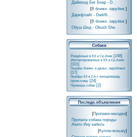
Даймонд Биг Беар - D...
[
В ближн. зарубеж.
]
Даркфлайт - Darkfli...
[
В ближн. зарубеж.
]
Обуш Шед - Obush She...
Собаки
[248]
Рождённые в КЗ и Ср.Азии
Импортированные в КЗ и Ср.Азию
[101]
Ньюфы ближн. и дальн. зарубежья
[17]
Ньюфы КЗ и СА с неподтвержд.
[24]
происхожд.
[2]
Промеры собак
Последн.объявления
[
Пропажи-находки
]
Пропала собака породы
Акито Ину кабель
[
Куплю-возьму
]
Срочно куплю щенка