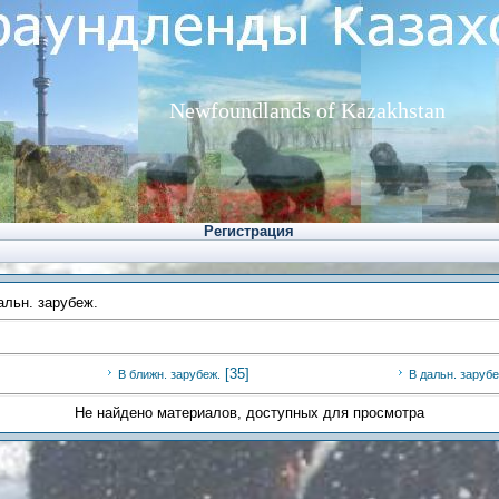
Newfoundlands of Kazakhstan
Регистрация
альн. зарубеж.
[35]
В ближн. зарубеж.
В дальн. зарубе
Не найдено материалов, доступных для просмотра