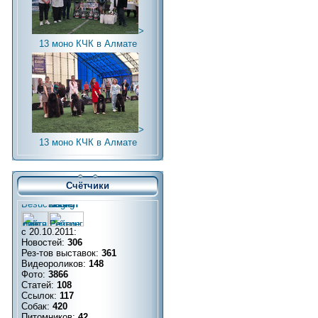
>
13 моно КЧК в Алмате
>
13 моно КЧК в Алмате
Счётчики
с 20.10.2011:
Новостей:
306
Рез-тов выставок:
361
Видеороликов:
148
Фото:
3866
Статей:
108
Ссылок:
117
Собак:
420
Питомников:
42