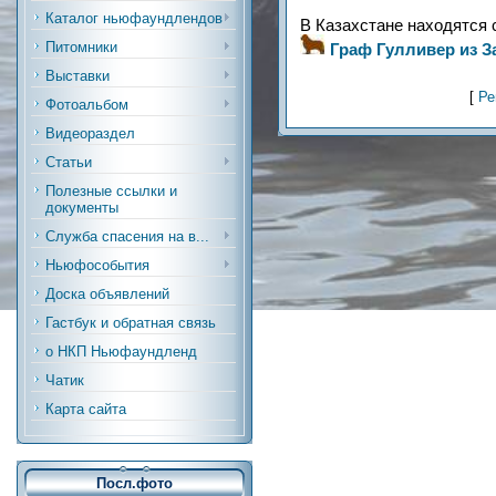
Каталог ньюфаундлендов
В Казахстане находятся с
Питомники
Граф Гулливер из З
Выставки
[
Ре
Фотоальбом
Видеораздел
Статьи
Полезные ссылки и
документы
Служба спасения на в...
Ньюфособытия
Доска объявлений
Гастбук и обратная связь
о НКП Ньюфаундленд
Чатик
Карта сайта
Посл.фото