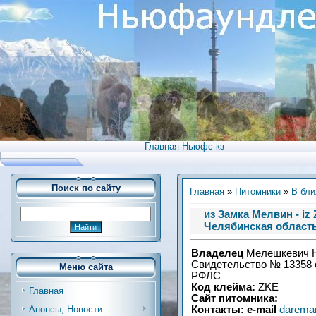
Главная Ньюфс-кз
Поиск по сайту
Главная
»
Питомники
»
В бли
из Замка Мелвин - iz 
Челябинская област
Владелец
Мелешкевич Н
Свидетельство
№ 13358 
Меню сайта
РФЛС
Код клейма:
ZKE
Главная
Сайт питомника:
Контакты: e-mail
darema
Анонсы, Новости