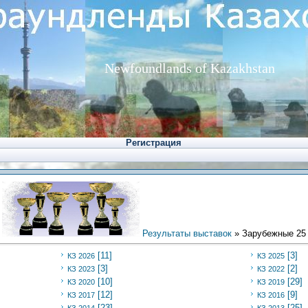
Newfoundlands of Kazakhstan
Регистрация
Результаты выставок
»
Зарубежные 25
[11]
[3]
КЗ 2026
КЗ 2025
[3]
[2]
КЗ 2023
КЗ 2022
[10]
[29]
КЗ 2020
КЗ 2019
[12]
[9]
КЗ 2017
КЗ 2016
[23]
[25]