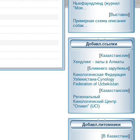
Ньюфаундленд (журнал
"Моя...
[
Выставки
]
Примерная схема описания
собак...
Добавл.ссылки
[
Казахстанские
]
Хендлинг - залы в Алматы
[
Ближнего зарубежья
]
Кинологическая Федерация
Узбекистана-Cynology
Federation of Uzbekistan
[
Казахстанские
]
Региональный
Кинологический Центр
"Олимп" (UCI)
Добавл.питомники
[
В Казахстане
]