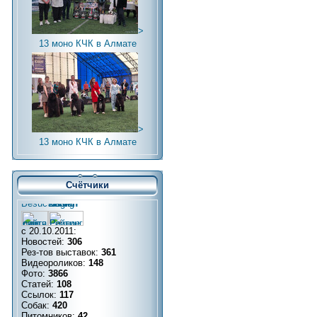
>
13 моно КЧК в Алмате
>
13 моно КЧК в Алмате
Счётчики
с 20.10.2011:
Новостей:
306
Рез-тов выставок:
361
Видеороликов:
148
Фото:
3866
Статей:
108
Ссылок:
117
Собак:
420
Питомников:
42