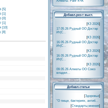
Алматы. Ранг КЧК
[5]
6
[1]
3
Добавл.рез-т выст.
[0]
0
[1]
7
[
КЗ 2026
]
[10]
4
17.05.26 Рудный ОО Достар
[8]
Ит(С...
1
[
КЗ 2026
]
16.05.26 Рудный ОО Достар
Ит(С...
[
КЗ 2026
]
16.05.26 Рудный ОО Достар
Ит(С...
[
КЗ 2026
]
09.05.26 Алматы ОО Союз
владел...
Добавл.статьи
[
Здоровье
]
"О пище, бактериях, антиб...
[
Стандарты,мнения
]