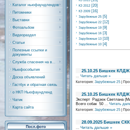
КЗ 2015
Каталог ньюфаундлендов
[20]
КЗ 2012
[16]
КЗ 2009
Питомники
[5]
Зарубежные 25
Выставки
[12]
Зарубежные 22
Фотоальбом
[9]
Зарубежные 19
[3]
Зарубежные 16
Видеораздел
[10]
Зарубежные 13
Статьи
[4]
Зарубежные 10
Полезные ссылки и
документы
Служба спасения на в...
Ньюфособытия
25.10.25 Бишкек КЛДЖ
...
Читать дальше »
Доска объявлений
Категория:
Зарубежные 25
| Про
Гастбук и обратная связь
о НКП Ньюфаундленд
25.10.25 Бишкек КЛДЖ
Эксперт Радзюк Светлана (М
Чатик
Всего собак 50
...
Читать дал
Карта сайта
Категория:
Зарубежные 25
| Про
28.09.2025 Бишкек СКК
Посл.фото
...
Читать дальше »