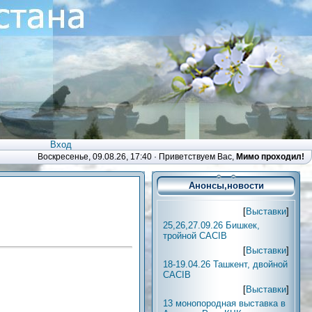
Вход
Воскресенье, 09.08.26, 17:40 ·
Приветствуем Вас
,
Мимо проходил!
Анонсы,новости
[
Выставки
]
25,26,27.09.26 Бишкек,
тройной CACIB
[
Выставки
]
18-19.04.26 Ташкент, двойной
CACIB
[
Выставки
]
13 монопородная выставка в