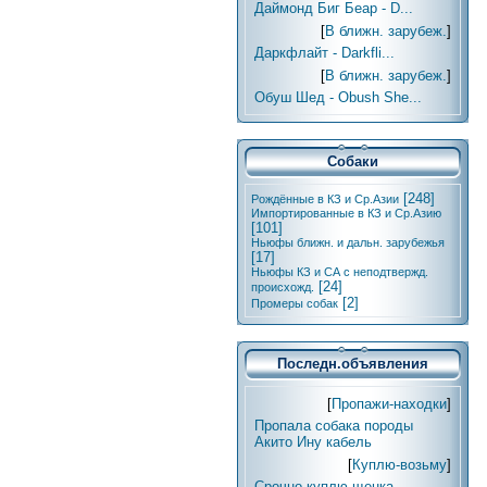
Даймонд Биг Беар - D...
[
В ближн. зарубеж.
]
Даркфлайт - Darkfli...
[
В ближн. зарубеж.
]
Обуш Шед - Obush She...
Собаки
[248]
Рождённые в КЗ и Ср.Азии
Импортированные в КЗ и Ср.Азию
[101]
Ньюфы ближн. и дальн. зарубежья
[17]
Ньюфы КЗ и СА с неподтвержд.
[24]
происхожд.
[2]
Промеры собак
Последн.объявления
[
Пропажи-находки
]
Пропала собака породы
Акито Ину кабель
[
Куплю-возьму
]
Срочно куплю щенка