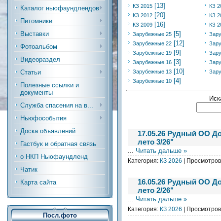
[13]
КЗ 2015
КЗ 2
Каталог ньюфаундлендов
[20]
КЗ 2012
КЗ 2
Питомники
[16]
КЗ 2009
КЗ 2
Выставки
[5]
Зарубежные 25
Зар
[12]
Зарубежные 22
Зар
Фотоальбом
[9]
Зарубежные 19
Зар
Видеораздел
[3]
Зарубежные 16
Зар
[10]
Статьи
Зарубежные 13
Зар
[4]
Зарубежные 10
Полезные ссылки и
документы
Иск
Служба спасения на в...
Ньюфособытия
Доска объявлений
17.05.26 Рудный ОО Д
лето 3/26"
Гастбук и обратная связь
...
Читать дальше »
о НКП Ньюфаундленд
Категория:
КЗ 2026
| Просмотров:
Чатик
16.05.26 Рудный ОО Д
Карта сайта
лето 2/26"
...
Читать дальше »
Категория:
КЗ 2026
| Просмотров:
Посл.фото