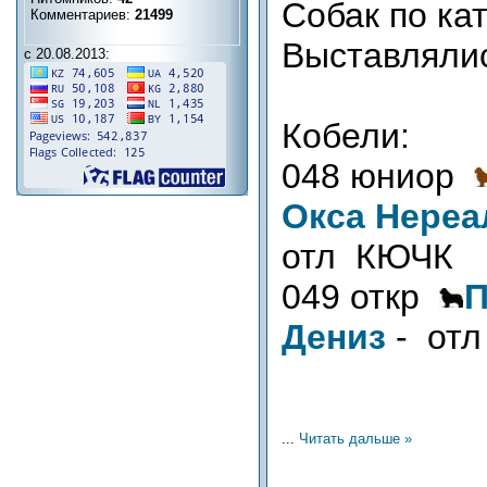
Собак по ка
Комментариев:
21499
Выставляли
с 20.08.2013:
Кобели:
048 юниор
Окса Нереа
отл КЮЧК
049 откр
П
Дениз
- от
...
Читать дальше »