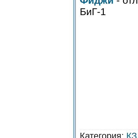
Фиджи
- от
БиГ-1
Категория:
КЗ