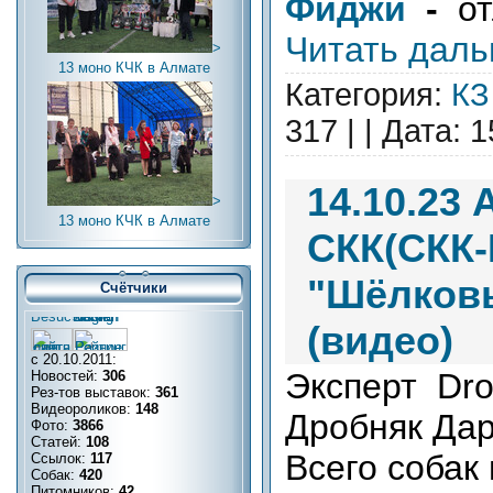
Фиджи
-
о
Читать даль
>
13 моно КЧК в Алмате
Категория:
КЗ
317 |
| Дата:
1
14.10.23
>
13 моно КЧК в Алмате
СКК(СКК-
"Шёлковы
Счётчики
(видео)
с 20.10.2011:
Эксперт Dro
Новостей:
306
Рез-тов выставок:
361
Видеороликов:
148
Дробняк Дар
Фото:
3866
Статей:
108
Всего собак 
Ссылок:
117
Собак:
420
Питомников:
42