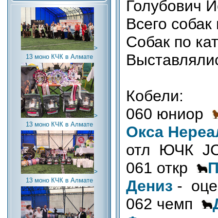
Голубович Й
Всего собак 
Собак по ка
>
Выставляли
13 моно КЧК в Алмате
Кобели:
060 юниор
>
13 моно КЧК в Алмате
Окса Нереа
отл ЮЧК J
061 откр
П
>
13 моно КЧК в Алмате
Дениз
- оце
062 чемп