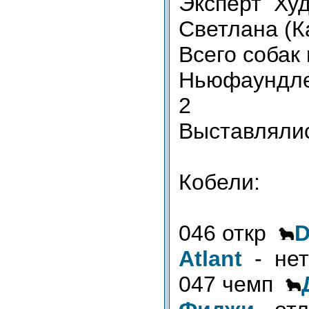
Эксперт Ху
Светлана (К
Всего собак 
Ньюфаундле
2
Выставляли
Кобели:
046 откр
D
Atlant
- нет
047 чемп