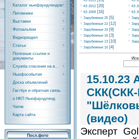
КЗ 2015
КЗ 2
Каталог ньюфаундлендов
[20]
КЗ 2012
КЗ 2
[16]
КЗ 2009
КЗ 2
Питомники
[5]
Зарубежные 25
Зар
Выставки
[12]
Зарубежные 22
Зар
Фотоальбом
[9]
Зарубежные 19
Зар
[3]
Зарубежные 16
Зар
Видеораздел
[10]
Зарубежные 13
Зар
Статьи
[4]
Зарубежные 10
Полезные ссылки и
Иск
документы
Служба спасения на в...
Ньюфособытия
15.10.23
Доска объявлений
СКК(СКК-
Гастбук и обратная связь
о НКП Ньюфаундленд
"Шёлковы
Чатик
(видео)
Карта сайта
Эксперт Golu
Посл.фото