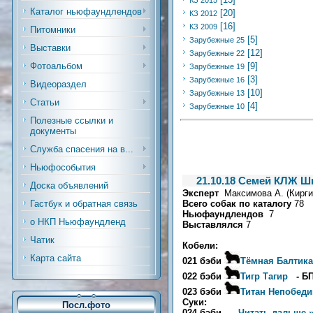
КЗ 2015
Каталог ньюфаундлендов
[20]
КЗ 2012
[16]
КЗ 2009
Питомники
[5]
Зарубежные 25
Выставки
[12]
Зарубежные 22
Фотоальбом
[9]
Зарубежные 19
[3]
Зарубежные 16
Видеораздел
[10]
Зарубежные 13
Статьи
[4]
Зарубежные 10
Полезные ссылки и
документы
Служба спасения на в...
Ньюфособытия
21.10.18 Семей КЛЖ Ш
Доска объявлений
Эксперт
Максимова А. (Кирги
Всего собак по каталогу
78
Гастбук и обратная связь
Ньюфаундлендов
7
о НКП Ньюфаундленд
Выставлялся
7
Чатик
Кобели:
Карта сайта
021 бэби
Тёмная Балтика
022 бэби
Тигр Тагир
- БП
023 бэби
Титан Непобед
Суки:
Посл.фото
024 бэби
...
Читать дальше 