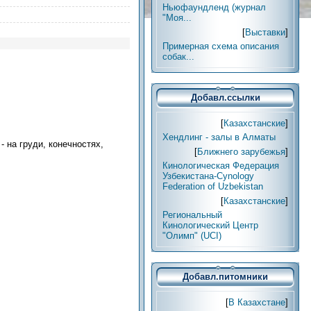
Ньюфаундленд (журнал
"Моя...
[
Выставки
]
Примерная схема описания
собак...
Добавл.ссылки
[
Казахстанские
]
Хендлинг - залы в Алматы
- на груди, конечностях,
[
Ближнего зарубежья
]
Кинологическая Федерация
Узбекистана-Cynology
Federation of Uzbekistan
[
Казахстанские
]
Региональный
Кинологический Центр
"Олимп" (UCI)
Добавл.питомники
[
В Казахстане
]