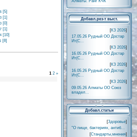
Алматы. Ранг КЧК
[5]
6
[1]
3
Добавл.рез-т выст.
[0]
0
[1]
7
[
КЗ 2026
]
[10]
4
17.05.26 Рудный ОО Достар
[8]
Ит(С...
1
[
КЗ 2026
]
16.05.26 Рудный ОО Достар
Ит(С...
[
КЗ 2026
]
16.05.26 Рудный ОО Достар
1
2
»
Ит(С...
[
КЗ 2026
]
09.05.26 Алматы ОО Союз
владел...
Добавл.статьи
[
Здоровье
]
"О пище, бактериях, антиб...
[
Стандарты,мнения
]