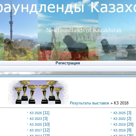
Newfoundlands of Kazakhstan
Регистрация
Результаты выставок
»
КЗ 2018
[11]
[3]
КЗ 2026
КЗ 2025
[3]
[2]
КЗ 2023
КЗ 2022
[10]
[29]
КЗ 2020
КЗ 2019
[12]
[9]
КЗ 2017
КЗ 2016
[23]
[25]