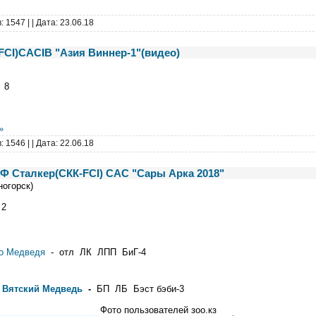
: 1547 |
| Дата:
23.06.18
(FCI)CACIB "Азия Виннер-1"(видео)
 8
»
: 1546 |
| Дата:
22.06.18
иФ Сталкер(СКК-FCI) САС "Сары Арка 2018"
ногорск)
 2
го Медведя
- отл ЛК ЛПП БиГ-4
 Вятский Медведь
-
БП ЛБ Бэст бэби-3
Фото пользователей зоо.кз