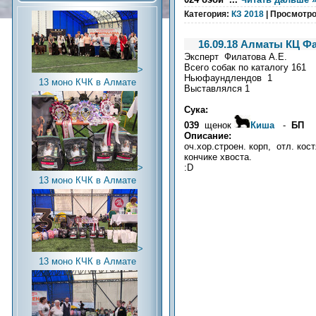
Категория:
КЗ 2018
| Просмотро
16.09.18 Алматы КЦ Фа
Эксперт Филатова А.Е.
Всего собак по каталогу 161
>
Ньюфаундлендов 1
13 моно КЧК в Алмате
Выставлялся 1
Сука:
039
щенок
Киша
-
БП
Описание:
оч.хор.строен. корп, отл. кост
кончике хвоста.
:D
>
13 моно КЧК в Алмате
>
13 моно КЧК в Алмате