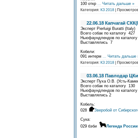
100 откр
...
Читать дальше »
Категория:
КЗ 2018
| Просмотров
22.06.18 Капчагай СКК
Эксперт Pierluigi Buratti (Italy)
Всего собак по каталогу 427
Ньюфаундлендов по каталогу
Выставлялись 7
Кобели:
091 интерм
...
Читать дальше 
Категория:
КЗ 2018
| Просмотров
03.06.18 Павлодар ЦК
Эксперт Пуха О.В. (Усть-Каме
Всего собак по каталогу 130
Ньюфаундлендов по каталогу
Выставлялись 2
Кобель:
028
Зверобой от Сибирско
Сука:
029 бэби
Легенда России