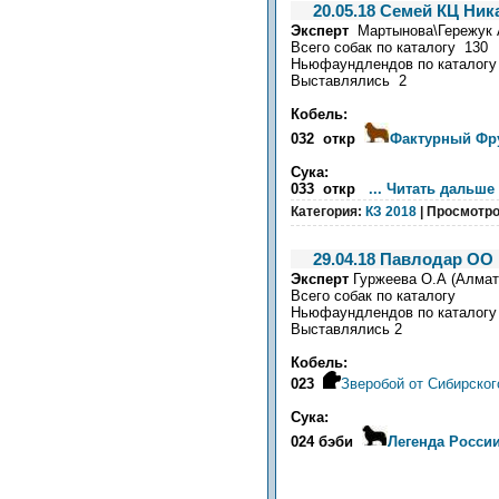
20.05.18 Семей КЦ Ник
Эксперт
Мартынова\Гережук А.
Всего собак по каталогу 130
Ньюфаундлендов по каталогу
Выставлялись 2
Кобель:
032 откр
Фактурный Фру
Сука:
033 откр
...
Читать дальше 
Категория:
КЗ 2018
| Просмотро
29.04.18 Павлодар ОО
Эксперт
Гуржеева О.А (Алмат
Всего собак по каталогу
Ньюфаундлендов по каталогу
Выставлялись 2
Кобель:
023
Зверобой от Сибирско
Сука:
024 бэби
Легенда Росси