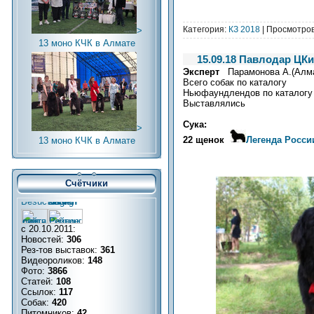
Категория:
КЗ 2018
| Просмотров
>
13 моно КЧК в Алмате
15.09.18 Павлодар Ц
Эксперт
Парамонова А.(Алм
Всего собак по каталогу
Ньюфаундлендов по каталогу
Выставлялись
Сука:
>
22 щенок
Легенда Росси
13 моно КЧК в Алмате
Счётчики
с 20.10.2011:
Новостей:
306
Рез-тов выставок:
361
Видеороликов:
148
Фото:
3866
Статей:
108
Ссылок:
117
Собак:
420
Питомников:
42