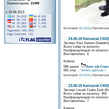
Комментариев:
21499
с 20.08.2013:
Категория:
КЗ 2018
| Просмотров
24.06.18 Капчагай СКК
Эксперт
Paul Stanton (Sweden)
Всего собак по каталогу
Ньюфаундлендов по каталогу
Выставлялись 6
Кобели:
089 щенок
Кинг оф Старс
092 откр
...
Читать дальше »
Категория:
КЗ 2018
| Просмотров
23.06.18 Капчагай СКК
Эксперт
Locodi Csaba Zsolt (R
Всего собак по каталогу 454
Ньюфаундлендов по каталогу
Выставлялись 7
Кобели: