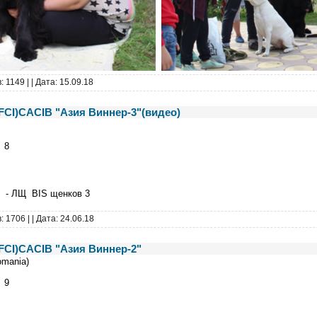
: 1149 |
| Дата:
15.09.18
(FCI)CACIB "Азия Виннер-3"(видео)
 8
- ЛЩ BIS щенков 3
: 1706 |
| Дата:
24.06.18
(FCI)CACIB "Азия Виннер-2"
omania)
 9