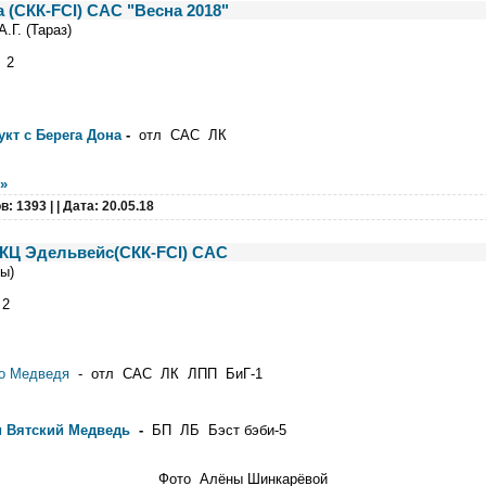
а (СКК-FCI) САС "Весна 2018"
Г. (Тараз)
 2
кт с Берега Дона
-
отл САС ЛК
»
в: 1393 |
| Дата:
20.05.18
 КЦ Эдельвейс(СКК-FCI) САС
ы)
 2
го Медведя
- отл САС ЛК ЛПП БиГ-1
и Вятский Медведь
-
БП ЛБ Бэст бэби-5
Фото Алёны Шинкарёвой