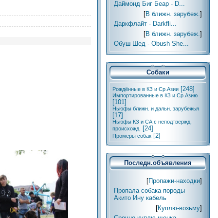
Даймонд Биг Беар - D...
[
В ближн. зарубеж.
]
Даркфлайт - Darkfli...
[
В ближн. зарубеж.
]
Обуш Шед - Obush She...
Собаки
[248]
Рождённые в КЗ и Ср.Азии
Импортированные в КЗ и Ср.Азию
[101]
Ньюфы ближн. и дальн. зарубежья
[17]
Ньюфы КЗ и СА с неподтвержд.
[24]
происхожд.
[2]
Промеры собак
Последн.объявления
[
Пропажи-находки
]
Пропала собака породы
Акито Ину кабель
[
Куплю-возьму
]
Срочно куплю щенка