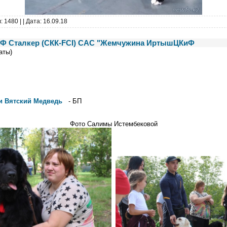
: 1480 |
| Дата:
16.09.18
КиФ Сталкер (СКК-FCI) САС "Жемчужина ИртышЦКиФ
аты)
и Вятский Медведь
- БП
Фото Салимы Истембековой