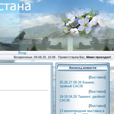
Вход
Воскресенье, 09.08.26, 16:08 ·
Приветствуем Вас
,
Мимо проходил!
Анонсы,новости
[
Выставки
]
25,26,27.09.26 Бишкек,
тройной CACIB
[
Выставки
]
18-19.04.26 Ташкент, двойной
CACIB
[
Выставки
]
13 монопородная выставка в