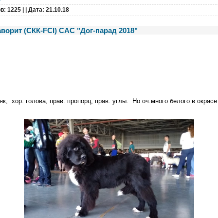
в: 1225 |
| Дата:
21.10.18
ворит (СКК-FCI) САС "Дог-парад 2018"
як, хор. голова, прав. пропорц, прав. углы. Но оч.много белого в окрасе 