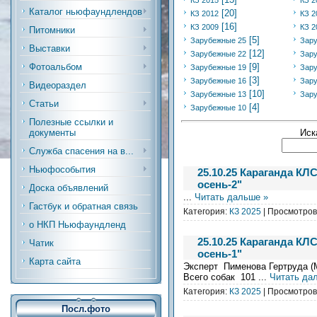
КЗ 2015
КЗ 2
Каталог ньюфаундлендов
[20]
КЗ 2012
КЗ 2
[16]
КЗ 2009
КЗ 2
Питомники
[5]
Зарубежные 25
Зар
Выставки
[12]
Зарубежные 22
Зар
Фотоальбом
[9]
Зарубежные 19
Зар
[3]
Зарубежные 16
Зар
Видеораздел
[10]
Зарубежные 13
Зар
Статьи
[4]
Зарубежные 10
Полезные ссылки и
Иск
документы
Служба спасения на в...
Ньюфособытия
25.10.25 Караганда КЛ
осень-2"
Доска объявлений
...
Читать дальше »
Гастбук и обратная связь
Категория:
КЗ 2025
| Просмотров:
о НКП Ньюфаундленд
25.10.25 Караганда КЛ
Чатик
осень-1"
Карта сайта
Эксперт Пименова Гертруда (
Всего собак 101
...
Читать да
Категория:
КЗ 2025
| Просмотров:
Посл.фото