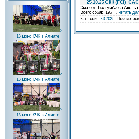
25.10.25 СКК (FCI) СА
Эксперт Болгумбаева Анель (
Всего собак 196
...
Читать да
Категория:
КЗ 2025
| Просмотров:
>
13 моно КЧК в Алмате
>
13 моно КЧК в Алмате
>
13 моно КЧК в Алмате