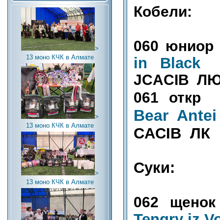
Кобели:
060 юнио
>
13 моно КЧК в Алмате
in Black
JCACIB Л
061 отк
Bear Antei
>
13 моно КЧК в Алмате
CACIB ЛК
Суки:
>
13 моно КЧК в Алмате
062 щен
Tengry iz V