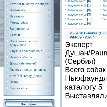
[5]
Зарубежные 25
Зар
Каталог ньюфаундлендов
[12]
Зарубежные 22
Зар
[9]
Питомники
Зарубежные 19
Зар
[3]
Зарубежные 16
Зар
Выставки
[10]
Зарубежные 13
Зар
Фотоальбом
[4]
Зарубежные 10
Видеораздел
26.04.26 Бишкек (СК
Статьи
Viktory - 2026"
Полезные ссылки и
Экспер
документы
Душан/Pa
Служба спасения на в...
Ньюфособытия
(Сербия)
Доска объявлений
Всего собак
Гастбук и обратная связь
Ньюфау
о НКП Ньюфаундленд
Чатик
каталогу 5
Карта сайта
Выставлял
Посл.фото