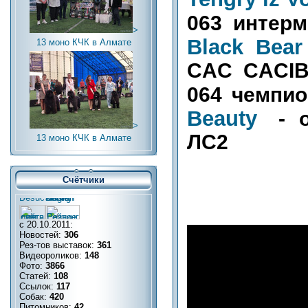
063 инте
>
Black Bear
13 моно КЧК в Алмате
CAC CACI
064 чемпи
Beauty
- о
>
ЛС2
13 моно КЧК в Алмате
Счётчики
с 20.10.2011:
Новостей:
306
Рез-тов выставок:
361
Видеороликов:
148
Фото:
3866
Статей:
108
Ссылок:
117
Собак:
420
Питомников:
42