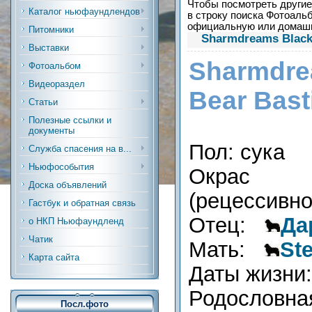
Чтобы посмотреть другие 
Каталог ньюфаундлендов
в строку поиска Фотоальб
официальную или дома
Питомники
Sharmdreams Black
Выставки
Sharmd
Фотоальбом
Видеораздел
Bear Bast
Статьи
Полезные ссылки и
документы
Пол: сука
Служба спасения на в...
Ньюфособытия
Окрас
Доска объявлений
(рецессивно
Гастбук и обратная связь
Отец:
Да
о НКП Ньюфаундленд
Чатик
Мать:
Ste
Карта сайта
Даты жизни:
Родословн
Посл.фото