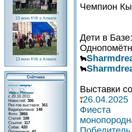
Чемпион Кы
>
13 моно КЧК в Алмате
Дети в Базе
Однопомётни
>
Sharmdre
13 моно КЧК в Алмате
Sharmdre
Счётчики
Выставки со
с 20.10.2011:
26.04.2
Новостей:
306
Рез-тов выставок:
361
Фиеста 
Видеороликов:
148
Фото:
3866
монопор
Статей:
108
Ссылок:
117
Собак:
420
Победитель
Питомников:
42