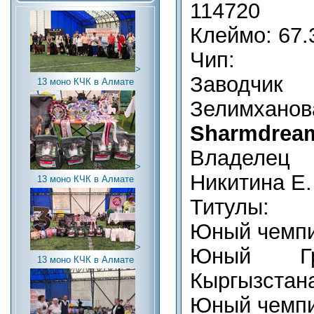
114720
Клеймо: 67.
Чип:
>
Заводчик (
13 моно КЧК в Алмате
Зелимхано
Sharmdrea
Владелец (
>
Никитина Е.
13 моно КЧК в Алмате
Титулы:
Юный чемпи
>
Юный Гр
13 моно КЧК в Алмате
Кыргызстан
Юный чемпи