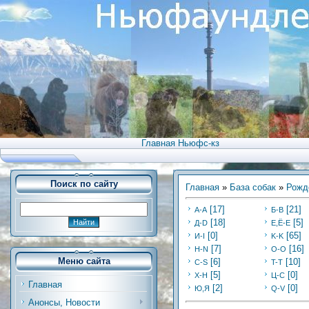
Главная Ньюфс-кз
Поиск по сайту
Главная
»
База собак
»
Рожд
[17]
[21]
А-А
Б-В
[18]
[5]
Д-D
Е,Ё-Е
[0]
[65]
И-I
K-K
[7]
[16]
Н-N
O-O
Меню сайта
[6]
[10]
C-S
T-T
[5]
[0]
Х-H
Ц-C
Главная
[2]
[0]
Ю,Я
Q-V
Анонсы, Новости