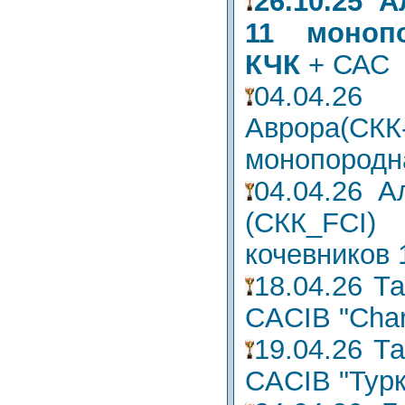
26.10.25 
11 моноп
КЧК
+ САС
04.04.2
Аврора(
монопородн
04.04.26 
(СКК_FCI
кочевников 
18.04.26 Т
CACIB "Char
19.04.26 Т
CACIB "Турк