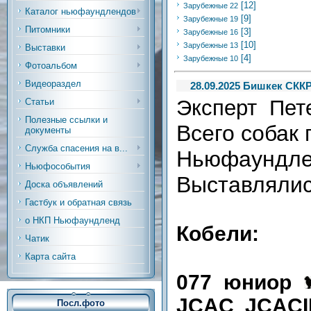
[12]
Зарубежные 22
Каталог ньюфаундлендов
[9]
Зарубежные 19
Питомники
[3]
Зарубежные 16
[10]
Зарубежные 13
Выставки
[4]
Зарубежные 10
Фотоальбом
Видеораздел
28.09.2025 Бишкек СККР
Эксперт Пет
Статьи
Полезные ссылки и
Всего собак 
документы
Служба спасения на в...
Ньюфаундлен
Ньюфособытия
Выставляли
Доска объявлений
Гастбук и обратная связь
о НКП Ньюфаундленд
Кобели:
Чатик
Карта сайта
077 юниор
JCAC JCAC
Посл.фото