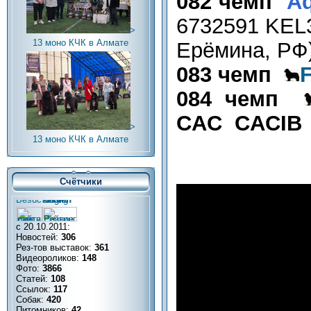
082 чемп
Aq
6732591 KEL3
>
13 моно КЧК в Алмате
Ерёмина, РФ
083 чемп
F
084 чемп
CAC CACIB
>
13 моно КЧК в Алмате
Счётчики
с 20.10.2011:
Новостей:
306
Рез-тов выставок:
361
Видеороликов:
148
Фото:
3866
Статей:
108
Ссылок:
117
Собак:
420
Питомников:
42