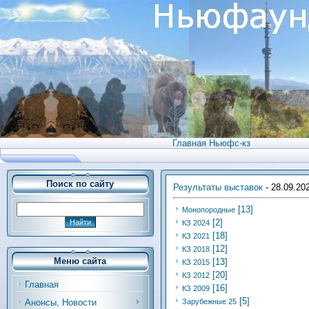
Главная Ньюфс-кз
Поиск по сайту
Результаты выставок
- 28.09.20
[13]
Монопородные
[2]
КЗ 2024
[18]
КЗ 2021
[12]
КЗ 2018
Меню сайта
[13]
КЗ 2015
[20]
КЗ 2012
Главная
[16]
КЗ 2009
[5]
Анонсы, Новости
Зарубежные 25