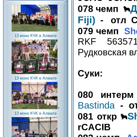
Д
078 чемп
Fiji)
- отл 
079 чемп
She
>
13 моно КЧК в Алмате
RKF 563571
Рудковская в
Суки:
>
13 моно КЧК в Алмате
080 инте
Bastinda
- 
>
S
13 моно КЧК в Алмате
081 откр
rCACIB