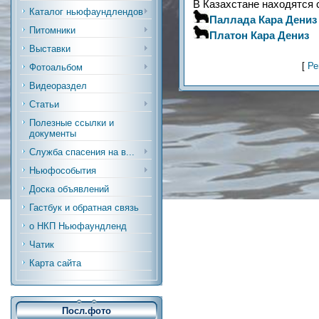
В Казахстане находятся с
Каталог ньюфаундлендов
Паллада Кара Дениз
Питомники
Платон Кара Дениз
Выставки
[
Ре
Фотоальбом
Видеораздел
Статьи
Полезные ссылки и
документы
Служба спасения на в...
Ньюфособытия
Доска объявлений
Гастбук и обратная связь
о НКП Ньюфаундленд
Чатик
Карта сайта
Посл.фото