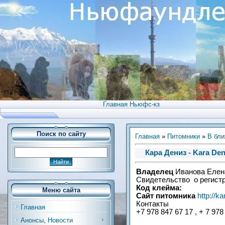
Главная Ньюфс-кз
Поиск по сайту
Главная
»
Питомники
»
В бли
Кара Дениз - Kara De
Владелец
Иванова Елен
Свидетельство о регистр
Код клейма:
Меню сайта
Сайт питомника
http://k
Контакты
Главная
+7 978 847 67 17 , + 7 978
Анонсы, Новости