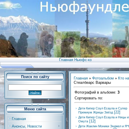
Главная Ньюфс-кз
Поиск по сайту
Главная
»
Фотоальбом
»
Кто н
Стеалбеарс Варвары
Фотографий в альбоме
:
3
Сортировать по
:
Дети Кипер Соул Есаула и Супер
Меню сайта
[22]
Премиум Жрицы Звёзд
Дети Кипер Соул Есаула и Ницы и
Главная
[12]
Омута
Анонсы, Новости
Дети Жаклин Моники Энджел и Я*