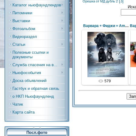
[3]
Орешка от МД дубль 2
Каталог ньюфаундлендов
Иск
Питомники
Выставки
Варвара + Фиджи = Amooooore)
Вар
Фотоальбом
Видеораздел
Статьи
Полезные ссылки и
документы
Служба спасения на в...
Ньюфособытия
Доска объявлений
579
Гастбук и обратная связь
о НКП Ньюфаундленд
Чатик
Карта сайта
Посл.фото