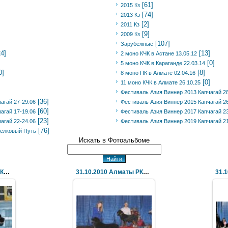
[61]
2015 Кз
[74]
2013 Кз
[2]
2011 Кз
[9]
2009 Кз
[107]
Зарубежные
24]
[13]
2 моно КЧК в Астане 13.05.12
[0]
5 моно КЧК в Караганде 22.03.14
0]
[8]
8 моно ПК в Алмате 02.04.16
[0]
11 моно КЧК в Алмате 26.10.25
Фестиваль Азия Виннер 2013 Капчагай 28
[36]
агай 27-29.06
Фестиваль Азия Виннер 2015 Капчагай 26
[60]
агай 17-19.06
Фестиваль Азия Виннер 2017 Капчагай 23
[23]
агай 22-24.06
Фестиваль Азия Виннер 2019 Капчагай 21
[76]
ёлковый Путь
Искать в Фотоальбоме
31.10.2010 Алматы РКЦ Олимп (UCI) UKCIB "Азия-Прес
31.10.2010 Алматы РКЦ Олимп (UCI) UKCIB "Азия-Прес