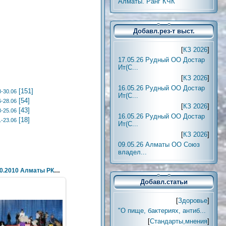
Алматы. Ранг КЧК
Добавл.рез-т выст.
[
КЗ 2026
]
17.05.26 Рудный ОО Достар
Ит(С...
[
КЗ 2026
]
16.05.26 Рудный ОО Достар
[151]
-30.06
Ит(С...
[54]
-28.06
[
КЗ 2026
]
[43]
-25.06
16.05.26 Рудный ОО Достар
[18]
-23.06
Ит(С...
[
КЗ 2026
]
09.05.26 Алматы ОО Союз
владел...
31.10.2010 Алматы РКЦ Олимп (UCI) UKCIB "Азия-Прес
Добавл.статьи
[
Здоровье
]
"О пище, бактериях, антиб...
[
Стандарты,мнения
]