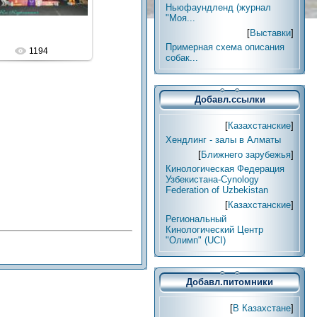
Ньюфаундленд (журнал
"Моя...
[
Выставки
]
Примерная схема описания
1194
собак...
Добавл.ссылки
[
Казахстанские
]
Хендлинг - залы в Алматы
[
Ближнего зарубежья
]
Кинологическая Федерация
Узбекистана-Cynology
Federation of Uzbekistan
[
Казахстанские
]
Региональный
Кинологический Центр
"Олимп" (UCI)
Добавл.питомники
[
В Казахстане
]