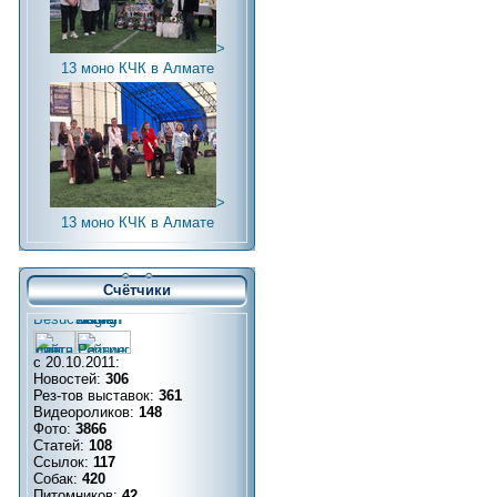
>
13 моно КЧК в Алмате
>
13 моно КЧК в Алмате
Счётчики
с 20.10.2011:
Новостей:
306
Рез-тов выставок:
361
Видеороликов:
148
Фото:
3866
Статей:
108
Ссылок:
117
Собак:
420
Питомников:
42