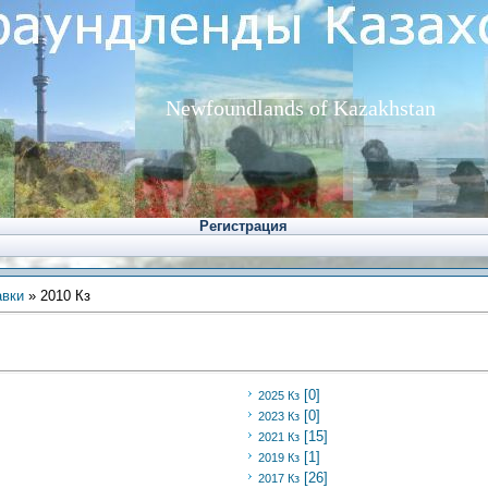
Newfoundlands of Kazakhstan
Регистрация
авки
» 2010 Кз
[0]
2025 Кз
[0]
2023 Кз
[15]
2021 Кз
[1]
2019 Кз
[26]
2017 Кз