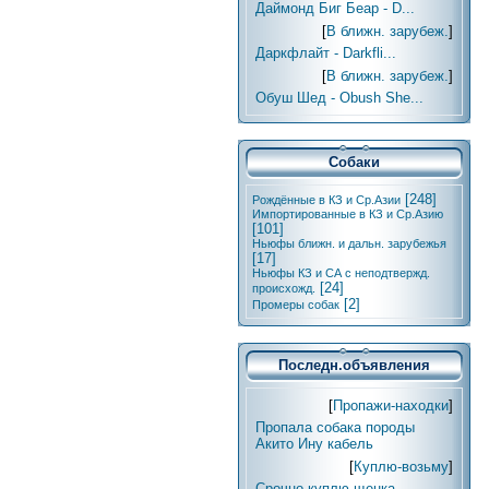
Даймонд Биг Беар - D...
[
В ближн. зарубеж.
]
Даркфлайт - Darkfli...
[
В ближн. зарубеж.
]
Обуш Шед - Obush She...
Собаки
[248]
Рождённые в КЗ и Ср.Азии
Импортированные в КЗ и Ср.Азию
[101]
Ньюфы ближн. и дальн. зарубежья
[17]
Ньюфы КЗ и СА с неподтвержд.
[24]
происхожд.
[2]
Промеры собак
Последн.объявления
[
Пропажи-находки
]
Пропала собака породы
Акито Ину кабель
[
Куплю-возьму
]
Срочно куплю щенка