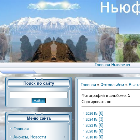
Главная Ньюфс-кз
Поиск по сайту
Главная
»
Фотоальбом
»
Выст
Фотографий в альбоме
:
5
Сортировать по
:
[0]
2026 Кз
Меню сайта
[3]
2024 Кз
[0]
2022 Кз
Главная
[0]
2020 Кз
Анонсы, Новости
[0]
2018 Кз