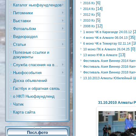
[6]
2016 Кз
Каталог ньюфаундлендов
[14]
2014 Кз
Питомники
[5]
2012 Кз
[5]
Выставки
2010 Кз
[12]
2008 Кз
Фотоальбом
[
1 моно ЧК в Караганде 24.03.12
Видеораздел
[35]
4 моно ЧК в Алмате 06.04.13
[1
6 моно ЧК в Темиртау 02.11.14
Статьи
[0]
10 моно ПК в Алмате 26.04.25
Полезные ссылки и
[13]
13 моно КЧК в Алмате
документы
Фестиваль Азия Виннер 2014 Капч
Служба спасения на в...
Фестиваль Азия Виннер 2016 Капч
Ньюфособытия
Фестиваль Азия Виннер 2018 Капч
13.10.2013 Алматы Юбилейный Ш
Доска объявлений
Гастбук и обратная связь
о НКП Ньюфаундленд
Чатик
Карта сайта
Посл.фото