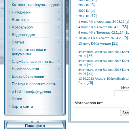
Каталог ньюфаундлендов
[5]
2012 Кз
[5]
2010 Кз
Питомники
[12]
2008 Кз
Выставки
[2
1 моно ЧК в Караганде 24.03.12
[35]
Фотоальбом
4 моно ЧК в Алмате 06.04.13
[1
6 моно ЧК в Темиртау 02.11.14
Видеораздел
[0]
10 моно ПК в Алмате 26.04.25
Статьи
[13]
13 моно КЧК в Алмате
Полезные ссылки и
Фестиваль Азия Виннер 2014 Капч
документы
[36]
29.06
Фестиваль Азия Виннер 2016 Капч
Служба спасения на в...
[60]
19.06
Ньюфособытия
Фестиваль Азия Виннер 2018 Капч
[23]
24.06
Доска объявлений
13.10.2013 Алматы Юбилейный Ш
[76]
Путь
Гастбук и обратная связь
Иск
о НКП Ньюфаундленд
Чатик
Материалов нет
Карта сайта
Посл.фото