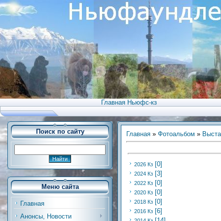
Главная Ньюфс-кз
Поиск по сайту
Главная
»
Фотоальбом
»
Выста
[0]
2026 Кз
[3]
2024 Кз
[0]
2022 Кз
Меню сайта
[0]
2020 Кз
[0]
2018 Кз
Главная
[6]
2016 Кз
Анонсы, Новости
[14]
2014 Кз