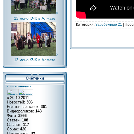
>
13 моно КЧК в Алмате
Категория
:
Зарубежные 21
|
Прос
>
13 моно КЧК в Алмате
Счётчики
с 20.10.2011:
Новостей:
306
Рез-тов выставок:
361
Видеороликов:
148
Фото:
3866
Статей:
108
Ссылок:
117
Собак:
420
Питомников:
42