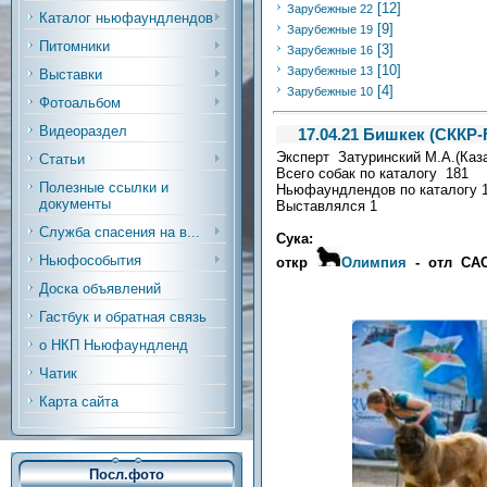
[12]
Зарубежные 22
Каталог ньюфаундлендов
[9]
Зарубежные 19
Питомники
[3]
Зарубежные 16
[10]
Зарубежные 13
Выставки
[4]
Зарубежные 10
Фотоальбом
Видеораздел
17.04.21 Бишкек (СККР
Эксперт Затуринский М.А.(Каз
Статьи
Всего собак по каталогу 181
Полезные ссылки и
Ньюфаундлендов по каталогу 
документы
Выставлялся 1
Служба спасения на в...
Сука:
Ньюфособытия
откр
Олимпия
- отл СА
Доска объявлений
Гастбук и обратная связь
о НКП Ньюфаундленд
Чатик
Карта сайта
Посл.фото